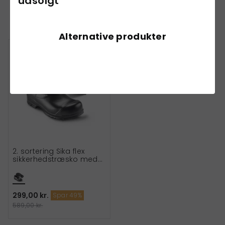
udsolgt
Andre har også købt
Alternative produkter
2. sortering
2. sortering Sika flex
sikkerhedstræsko med
hælkappe S2
299,00 kr.
Spar 49%
589,00 kr.