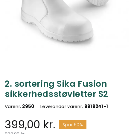
2. sortering Sika Fusion
sikkerhedsstøvletter S2
Varenr.
2950
Leverandør varenr.
9919241-1
399,00 kr.
Spar 60%
Pris nedsat fra
til