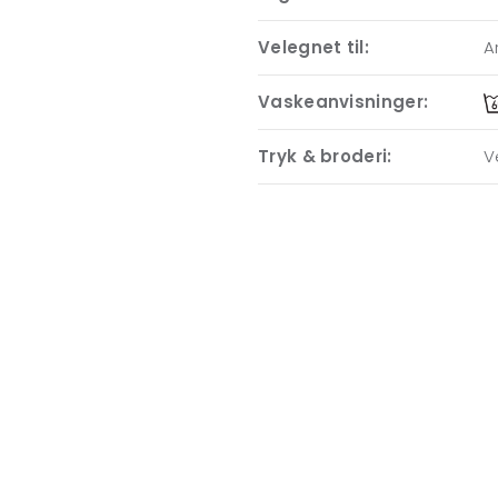
Velegnet til:
A
Vaskeanvisninger:
Tryk & broderi:
V