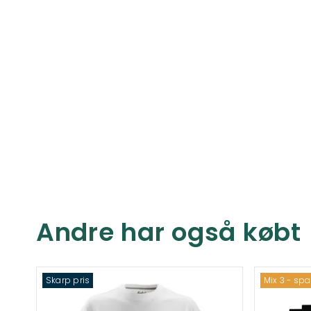
Andre har også købt
Skarp pris
Mix 3 - sp