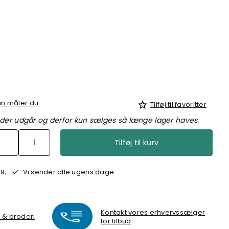
n måler du
Tilføj til favoritter
 der udgår og derfor kun sælges så længe lager haves.
Tilføj til kurv
9,-
Vi sender alle ugens dage
Kontakt vores erhvervssælger
k & broderi
for tilbud