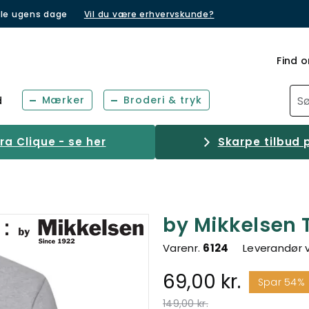
lle ugens dage
Vil du være erhvervskunde?
Find o
Mærker
Broderi & tryk
d
a Clique - se her
Skarpe tilbud p
by Mikkelsen T
Varenr.
6124
Leverandør 
69,00 kr.
Spar 54%
Pris nedsat fra
til
149,00 kr.