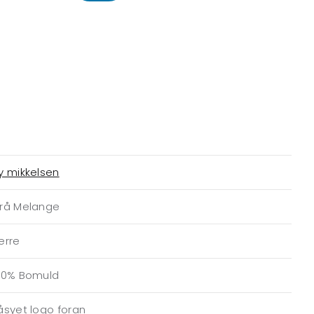
y mikkelsen
rå Melange
erre
00% Bomuld
åsyet logo foran