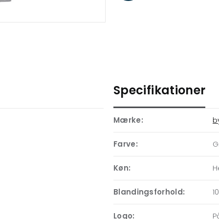
Specifikationer
Mærke:
b
Farve:
G
Køn:
H
Blandingsforhold:
1
Logo:
P