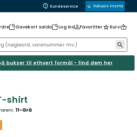
Inklusiv moms
Kundeservice
rdre
Gavekort saldo
Log ind
Favoritter
Kurv
å bukser til ethvert formål - find dem her
-shirt
varenr.
11-Grå