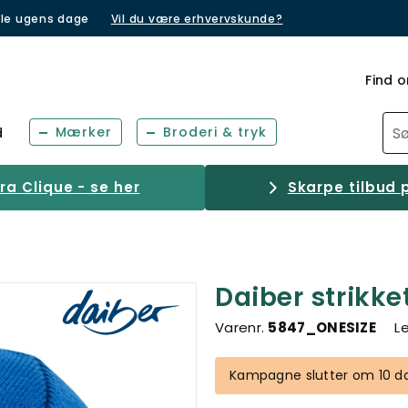
lle ugens dage
Vil du være erhvervskunde?
Find o
Mærker
Broderi & tryk
d
a Clique - se her
Skarpe tilbud p
Daiber strikke
Varenr.
5847_ONESIZE
L
Kampagne slutter om 10 da