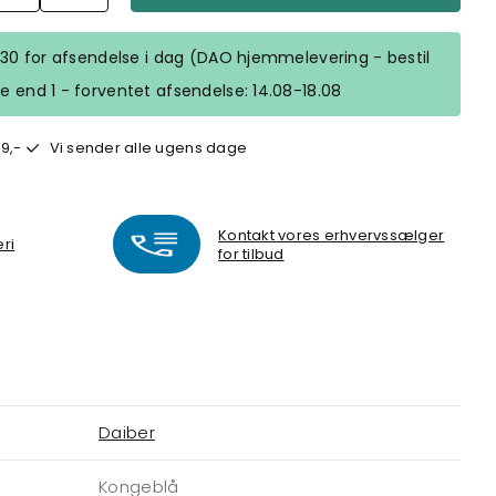
 18.30 for afsendelse i dag (DAO hjemmelevering - bestil
ere end 1 - forventet afsendelse: 14.08-18.08
9,-
Vi sender alle ugens dage
Kontakt vores erhvervssælger
eri
for tilbud
Daiber
Kongeblå