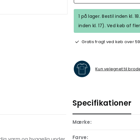
1 på lager. Bestil inden kl.
inden kl. 17). Ved køb af fl
Gratis fragt ved køb over 59
Kun velegnet til brod
Specifikationer
Mærke:
Farve:
e dig varm og hyggelig under