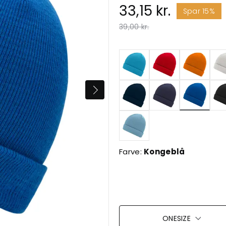
33,15 kr.
Spar 15%
Pris nedsat fra
til
39,00 kr.
valgte
Farve:
Kongeblå
ONESIZE