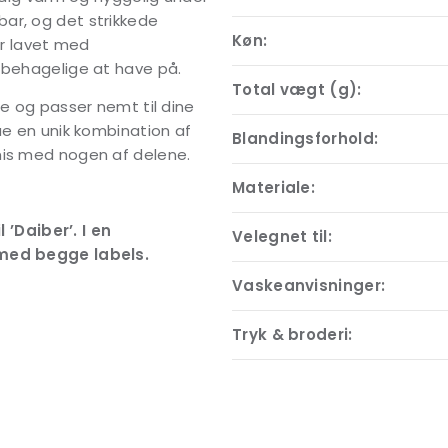
ar, og det strikkede
Køn:
er lavet med
 behagelige at have på.
Total vægt (g):
te og passer nemt til dine
ue en unik kombination af
Blandingsforhold:
mis med nogen af delene.
Materiale:
 ’Daiber’. I en
Velegnet til:
med begge labels.
Vaskeanvisninger:
Tryk & broderi: