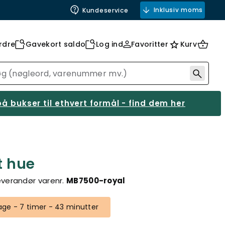
Inklusiv moms
Kundeservice
rdre
Gavekort saldo
Log ind
Favoritter
Kurv
å bukser til ethvert formål - find dem her
t hue
everandør varenr.
MB7500-royal
ge - 7 timer - 43 minutter