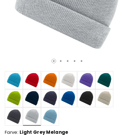
valgte
Farve:
Light Grey Melange