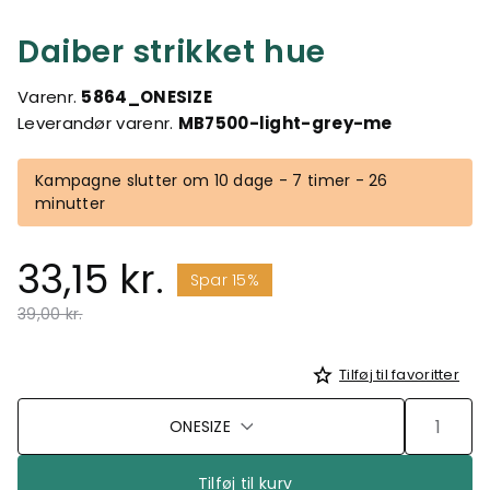
Daiber strikket hue
Varenr.
5864_ONESIZE
Leverandør varenr.
MB7500-light-grey-me
Kampagne slutter om 10 dage - 7 timer - 26
minutter
33,15 kr.
Spar 15%
Pris nedsat fra
til
39,00 kr.
Tilføj til favoritter
ONESIZE
Tilføj til kurv