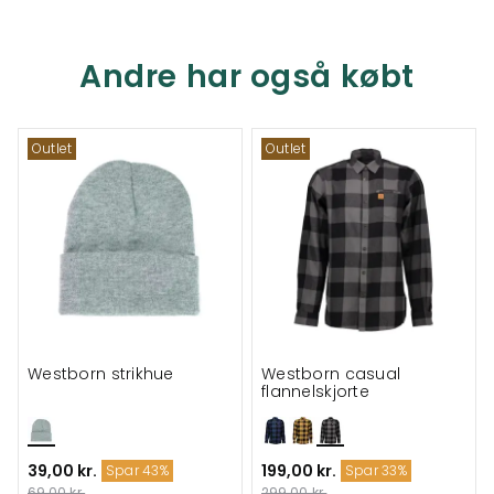
Andre har også købt
Outlet
Outlet
Westborn strikhue
Westborn casual
flannelskjorte
39,00 kr.
199,00 kr.
Spar 43%
Spar 33%
69,00 kr.
299,00 kr.