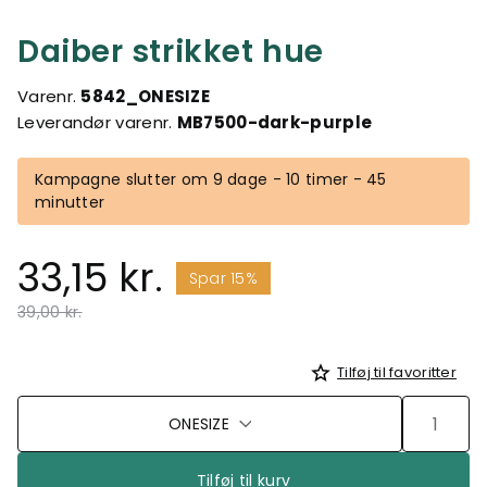
Daiber strikket hue
Varenr.
5842_ONESIZE
Leverandør varenr.
MB7500-dark-purple
Kampagne slutter om 9 dage - 10 timer - 45
minutter
33,15 kr.
Spar 15%
Pris nedsat fra
til
39,00 kr.
Tilføj til favoritter
ONESIZE
Tilføj til kurv