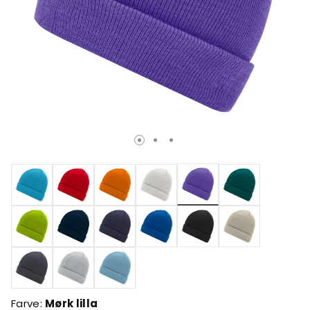
valgte
Farve:
Mørk lilla