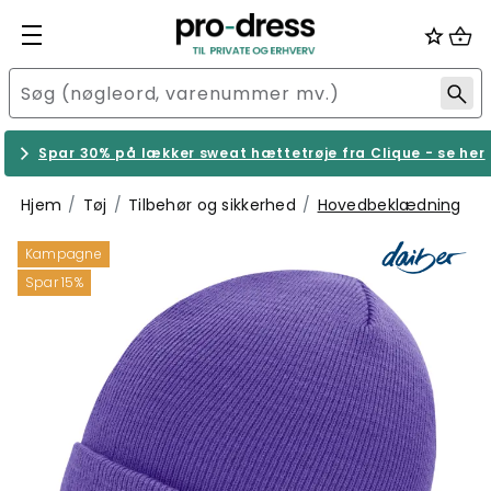
Spar 30% på lækker sweat hættetrøje fra Clique - se her
Hjem
Tøj
Tilbehør og sikkerhed
Hovedbeklædning
Kampagne
Spar 15%