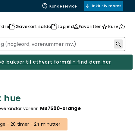
Inklusiv moms
Kundeservice
rdre
Gavekort saldo
Log ind
Favoritter
Kurv
å bukser til ethvert formål - find dem her
t hue
everandør varenr.
MB7500-orange
e - 20 timer - 24 minutter