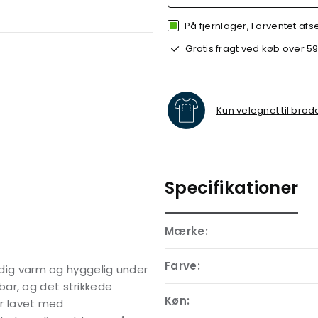
På fjernlager, Forventet afs
Gratis fragt ved køb over 59
Kun velegnet til brod
Specifikationer
Mærke:
Farve:
e dig varm og hyggelig under
ar, og det strikkede
Køn:
er lavet med