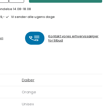
endelse 14.08-18.08
9,-
Vi sender alle ugens dage
Kontakt vores erhvervssælger
eri
for tilbud
Daiber
Orange
Unisex