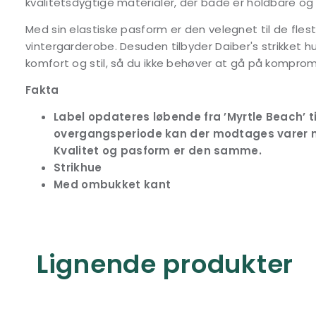
kvalitetsdygtige materialer, der både er holdbare og
Med sin elastiske pasform er den velegnet til de fles
vintergarderobe. Desuden tilbyder Daiber's strikket h
komfort og stil, så du ikke behøver at gå på kompro
Fakta
Label opdateres løbende fra ’Myrtle Beach’ til
overgangsperiode kan der modtages varer 
Kvalitet og pasform er den samme.
Strikhue
Med ombukket kant
Lignende produkter