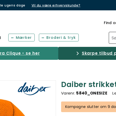
lle ugens dage
Vil du være erhvervskunde?
Find o
Mærker
Broderi & tryk
d
a Clique - se her
Skarpe tilbud p
Daiber strikke
Varenr.
5840_ONESIZE
L
Kampagne slutter om 9 dag