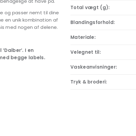
 behagelige at have på.
Total vægt (g):
te og passer nemt til dine
ue en unik kombination af
Blandingsforhold:
mis med nogen af delene.
Materiale:
 ’Daiber’. I en
Velegnet til:
med begge labels.
Vaskeanvisninger:
Tryk & broderi: