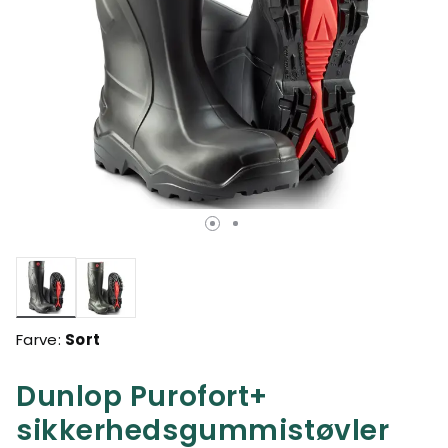
valgte
Farve:
Sort
Dunlop Purofort+
sikkerhedsgummistøvler