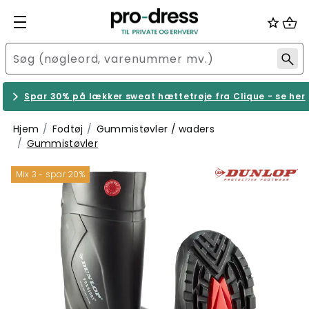
Spar 30% på lækker sweat hættetrøje fra Clique - se her
Hjem
Fodtøj
Gummistøvler / waders
Gummistøvler
Mix 3 - spar 20%