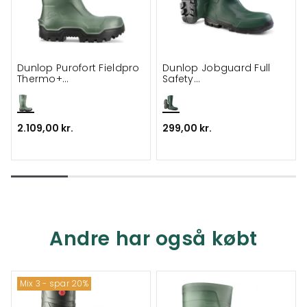
Dunlop Purofort Fieldpro
Dunlop Jobguard Full
Thermo+
Safety
sikkerhedsstøvle S5
sikkerhedsgummistøvler
S5
2.109,00 kr.
299,00 kr.
Andre har også købt
Mix 3 - spar 20%