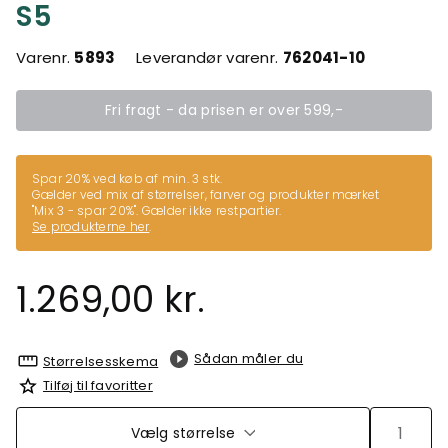
S5
Varenr.
5893
Leverandør varenr.
762041-10
Fri fragt - da prisen er over 599,-
Spar 20% ved køb af min. 3 stk.
Gælder ved mix af størrelser, farver og produkter mærket
"Mix 3 - spar 20%". Gælder ikke restpartier.
Se produkterne her
.
1.269,00 kr.
Sådan måler du
Størrelsesskema
Tilføj til favoritter
Vælg størrelse