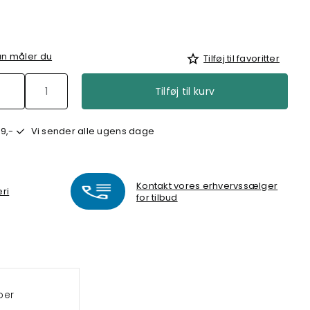
n måler du
Tilføj til favoritter
Tilføj til kurv
9,-
Vi sender alle ugens dage
Kontakt vores erhvervssælger
eri
for tilbud
per