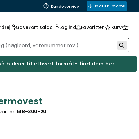
Inklusiv moms
Kundeservice
rdre
Gavekort saldo
Log ind
Favoritter
Kurv
å bukser til ethvert formål - find dem her
termovest
varenr.
618-300-20