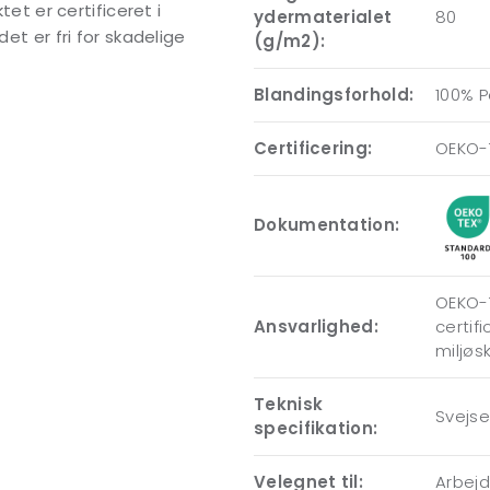
tet er certificeret i
ydermaterialet
80
det er fri for skadelige
(g/m2):
Blandingsforhold:
100% P
Certificering:
OEKO-
Dokumentation:
OEKO-T
Ansvarlighed:
certif
miljøs
Teknisk
Svejs
specifikation:
Velegnet til:
Arbej