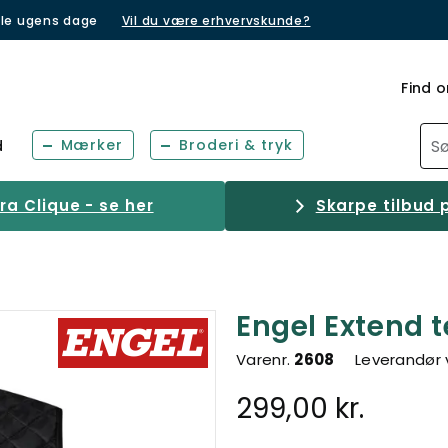
lle ugens dage
Vil du være erhvervskunde?
Find o
Mærker
Broderi & tryk
d
a Clique - se her
Skarpe tilbud p
Engel Extend 
Varenr.
2608
Leverandør 
299,00 kr.