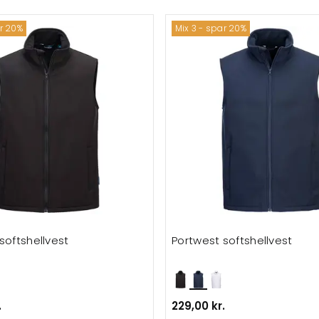
ar 20%
Mix 3 - spar 20%
softshellvest
Portwest softshellvest
.
229,00 kr.