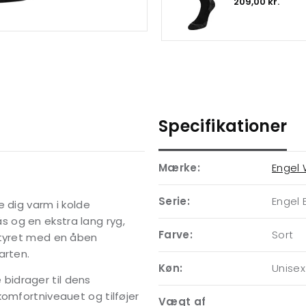
209,00 kr.
Specifikationer
Mærke:
Engel
Serie:
Engel 
 dig varm i kolde
 og en ekstra lang ryg,
Farve:
Sort
styret med en åben
arten.
Køn:
Unisex
bidrager til dens
komfortniveauet og tilføjer
Vægt af