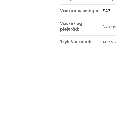
Vaskeanvisninger:
Vaske- og
Vaskes
plejeråd:
Tryk & broderi:
Kun ve