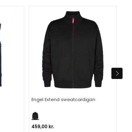
Engel Extend sweatcardigan
Eng
459,00 kr.
889