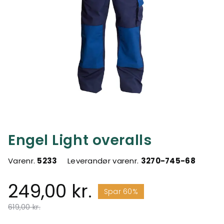
Engel Light overalls
Varenr.
5233
Leverandør varenr.
3270-745-68
249,00 kr.
Spar 60%
Pris nedsat fra
til
619,00 kr.