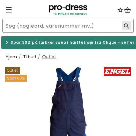
Spar 30% på lækker sweat hættetrøje fra Clique - se her
Hjem
Tilbud
Outlet
Outlet
Spar 60%