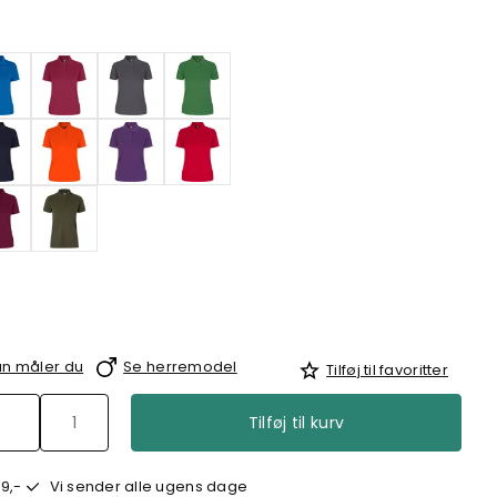
n måler du
Se herremodel
Tilføj til favoritter
Tilføj til kurv
9,-
Vi sender alle ugens dage