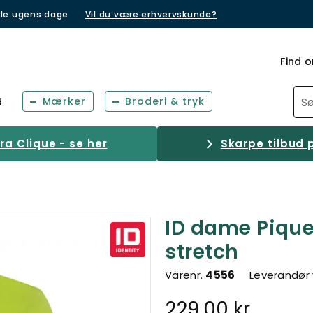
lle ugens dage
Vil du være erhvervskunde?
Find o
Mærker
Broderi & tryk
d
a Clique - se her
Skarpe tilbud p
ID dame Pique
stretch
Varenr.
4556
Leverandør 
229,00 kr.