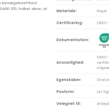
le bevægelsesfrihed.
ARD 100, hvilket sikrer, at
Materiale:
Piqué
Certificering:
OEKO-
Dokumentation:
OEKO-T
Ansvarlighed:
certif
miljøs
Egenskaber:
Stretc
Pasform:
Let fi
Velegnet til:
Arbejde