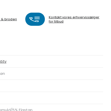
Kontakt vores erhvervssælger
k & broderi
for tilbud
tity
røn
omuld/5% Elastan