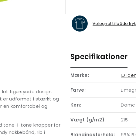
Velegnet til både try
Specifikationer
Mærke:
ID Iden
Farve:
Limeg
t let figursyede design
rt er udformet i stærkt og
Køn:
Dame
der en komfortabel og
Vægt (g/m2):
215
ed tone-i-tone knapper for
ndy nakkebånd, rib i
Blandingsforhold:
95% B