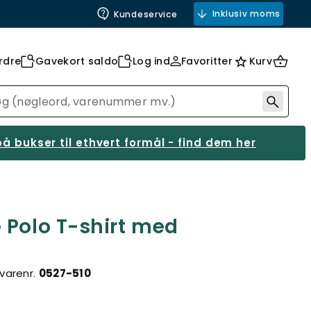
Inklusiv moms
Kundeservice
rdre
Gavekort saldo
Log ind
Favoritter
Kurv
å bukser til ethvert formål - find dem her
 Polo T-shirt med
varenr.
0527-510