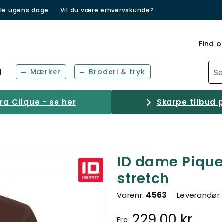
lle ugens dage
Vil du være erhvervskunde?
Find o
Mærker
Broderi & tryk
d
a Clique - se her
Skarpe tilbud p
ID dame Pique
stretch
Varenr.
4563
Leverandør 
229,00 kr.
Fra