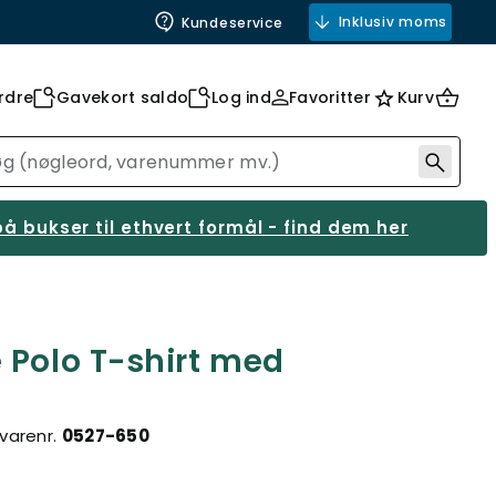
Inklusiv moms
Kundeservice
rdre
Gavekort saldo
Log ind
Favoritter
Kurv
å bukser til ethvert formål - find dem her
 Polo T-shirt med
varenr.
0527-650