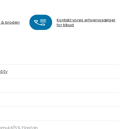
Kontakt vores erhvervssælger
k & broderi
for tilbud
tity
a
omuld/5% Elastan