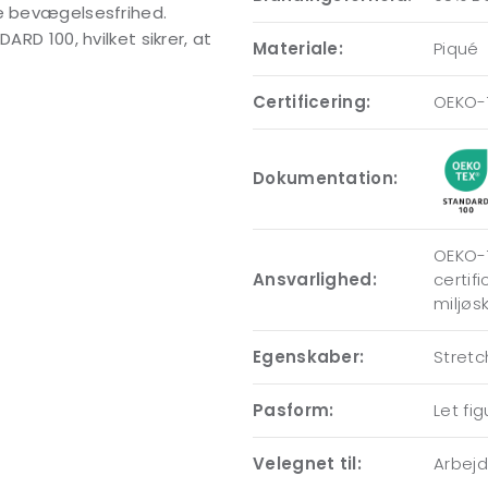
le bevægelsesfrihed.
ARD 100, hvilket sikrer, at
Materiale:
Piqué
Certificering:
OEKO-
Dokumentation:
OEKO-T
Ansvarlighed:
certif
miljøs
Egenskaber:
Stretc
Pasform:
Let fi
Velegnet til:
Arbejde