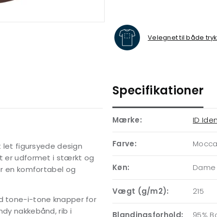
Velegnet til både try
Specifikationer
Mærke:
ID Iden
Farve:
Mocc
t let figursyede design
rt er udformet i stærkt og
Køn:
Dame
der en komfortabel og
Vægt (g/m2):
215
ed tone-i-tone knapper for
ndy nakkebånd, rib i
Blandingsforhold:
95% B