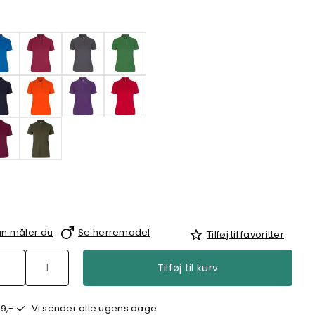
n måler du
Se herremodel
Tilføj til favoritter
Tilføj til kurv
9,-
Vi sender alle ugens dage