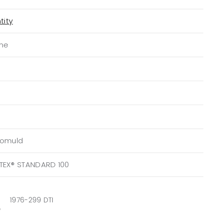
tity
me
Bomuld
TEX® STANDARD 100
1976-299 DTI