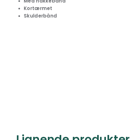
Med nakkebånd
Kortærmet
Skulderbånd
Lignende produkter