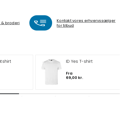
Kontakt vores erhvervssælger
k & broderi
for tilbud
shirt
ID Yes T-shirt
Fra
69,00 kr.