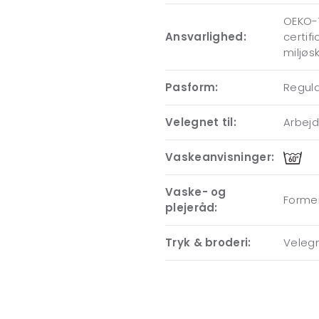
OEKO-T
Ansvarlighed:
certif
miljøs
Pasform:
Regular
Velegnet til:
Arbejde
Vaskeanvisninger:
Vaske- og
Formen
plejeråd:
Tryk & broderi:
Velegn