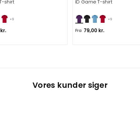
-shirt
ID Game T-shirt
+9
+9
kr.
79,00 kr.
Fra
Vores kunder siger