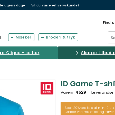
lle ugens dage
Vil du være erhvervskunde?
Find o
Mærker
Broderi & tryk
d
a Clique - se her
Skarpe tilbud p
ID Game T-shi
Varenr.
4529
Leverandør 
Spar 20% ved køb af min. 10 stk.
Gælder ved mix af str. og farver