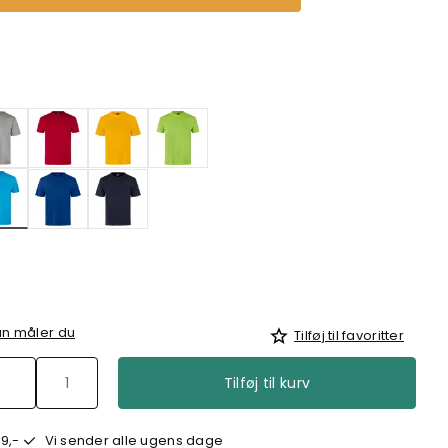
valgte
n måler du
Tilføj til favoritter
Tilføj til kurv
9,-
Vi sender alle ugens dage