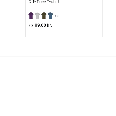
ID T-Time T-shirt
ID 
+21
99,00 kr.
Fra
Fra