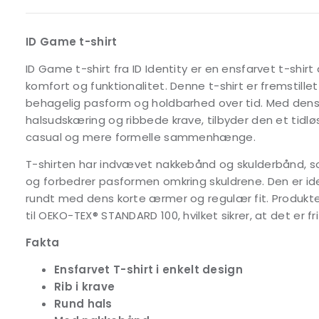
ID Game t-shirt
ID Game t-shirt fra ID Identity er en ensfarvet t-shi
komfort og funktionalitet. Denne t-shirt er fremstillet
behagelig pasform og holdbarhed over tid. Med dens 
halsudskæring og ribbede krave, tilbyder den et tidløs
casual og mere formelle sammenhænge.
T-shirten har indvævet nakkebånd og skulderbånd, s
og forbedrer pasformen omkring skuldrene. Den er idee
rundt med dens korte ærmer og regulær fit. Produktet
til OEKO-TEX® STANDARD 100, hvilket sikrer, at det er fri
Fakta
Ensfarvet T-shirt i enkelt design
Rib i krave
Rund hals