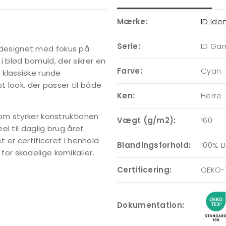
Mærke:
ID Iden
Serie:
ID Ga
rt designet med fokus på
 i blød bomuld, der sikrer en
Farve:
Cyan
klassiske runde
t look, der passer til både
Køn:
Herre
om styrker konstruktionen
Vægt (g/m2):
160
l til daglig brug året
 er certificeret i henhold
Blandingsforhold:
100% 
 for skadelige kemikalier.
Certificering:
OEKO-
Dokumentation: