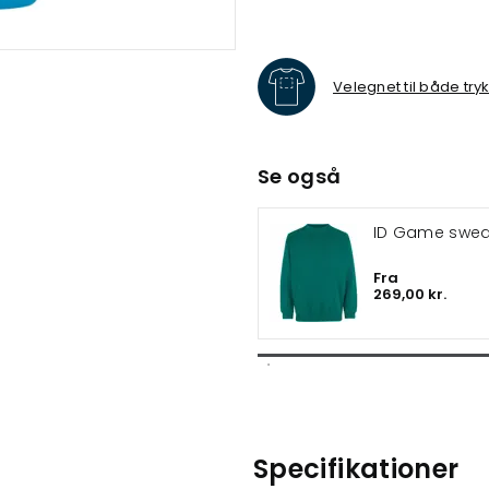
Velegnet til både try
Se også
ID Game sweat
Fra
269,00 kr.
Specifikationer