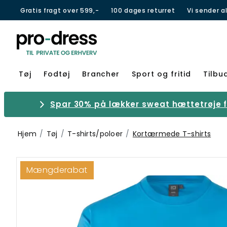
Gratis fragt over 599,-
100 dages returret
Vi sender a
Tøj
Fodtøj
Brancher
Sport og fritid
Tilbu
Spar 30% på lækker sweat hættetrøje fr
Hjem
Tøj
T-shirts/poloer
Kortærmede T-shirts
Mængderabat