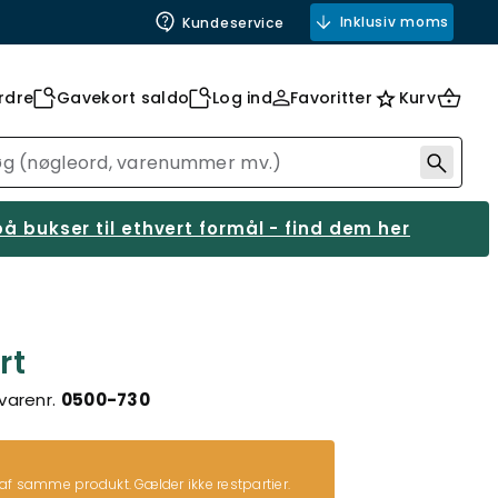
Inklusiv moms
Kundeservice
rdre
Gavekort saldo
Log ind
Favoritter
Kurv
å bukser til ethvert formål - find dem her
rt
varenr.
0500-730
 af samme produkt. Gælder ikke restpartier.