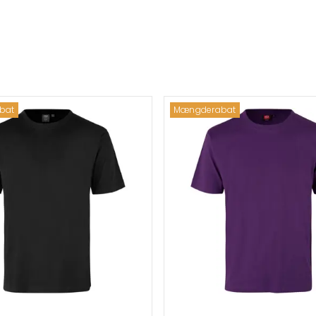
bat
Mængderabat