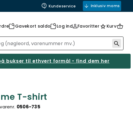
Inklusiv moms
Kundeservice
rdre
Gavekort saldo
Log ind
Favoritter
Kurv
å bukser til ethvert formål - find dem her
ame T-shirt
varenr.
0506-735