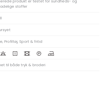
icerede produkt er testet for sundheds- og
kadelige stoffer
ll
gursyet
, Profiltøj, Sport & fritid
et til både tryk & broderi