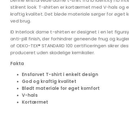
Denne ensfarvede dame t-shirt fra ID Identity i ID Int
stilrent look. T-shirten er kortærmet med V-hals og e
kraftig kvalitet. Det bløde materiale sørger for øge
ved brug.
ID Interlock dame t-shirten er designet i en let figu
anti-pill finish, der forhindrer geneende fnug og kugle
af OEKO-TEX® STANDARD 100 certificeringen sikrer des
produceret uden skadelige kemikalier.
Fakta
Ensfarvet T-shirt i enkelt design
God og kraftig kvalitet
Blødt materiale for øget komfort
V-hals
Kortærmet