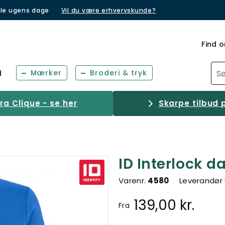
lle ugens dage
Vil du være erhvervskunde?
Find o
Mærker
Broderi & tryk
d
a Clique - se her
Skarpe tilbud p
ID Interlock d
Varenr.
4580
Leverandør 
139,00 kr.
Fra