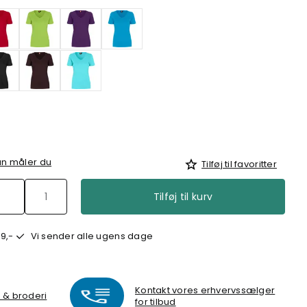
n måler du
Tilføj til favoritter
Tilføj til kurv
9,-
Vi sender alle ugens dage
Kontakt vores erhvervssælger
k & broderi
for tilbud