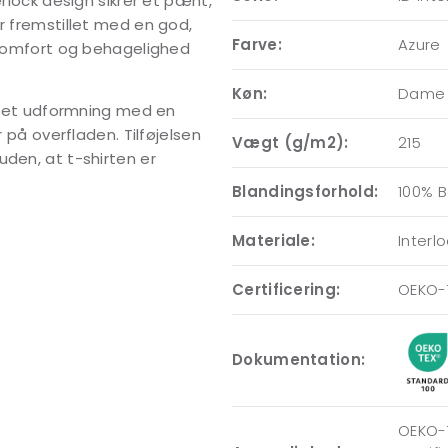
erlock design sikrer et pænt,
r fremstillet med en god,
Farve:
Azure
t komfort og behagelighed
Køn:
Dame
rsyet udformning med en
r på overfladen. Tilføjelsen
Vægt (g/m2):
215
uden, at t-shirten er
Blandingsforhold:
100% 
Materiale:
Interl
Certificering:
OEKO-
Dokumentation:
OEKO-T