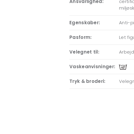
Ansvarlighed:
certif
miljøs
Egenskaber:
Anti-pi
Pasform:
Let fi
Velegnet til:
Arbejde
Vaskeanvisninger:
Tryk & broderi:
Velegn