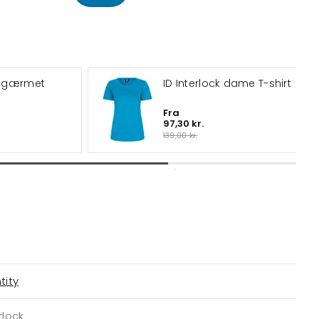
langærmet
ID Interlock dame T-shirt
Fra
97,30 kr.
139,00 kr.
tity
rlock