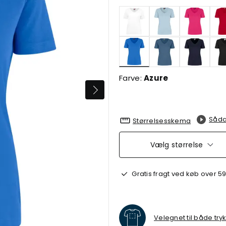
valgte
Farve:
Azure
Såda
Størrelsesskema
Vælg størrelse
Gratis fragt ved køb over 59
Velegnet til både try