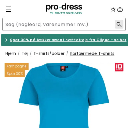
Spar 30% på lækker sweat hættetrøje fra Clique - se her
Hjem
Tøj
T-shirts/poloer
Kortærmede T-shirts
Kampagne
Spar 30%