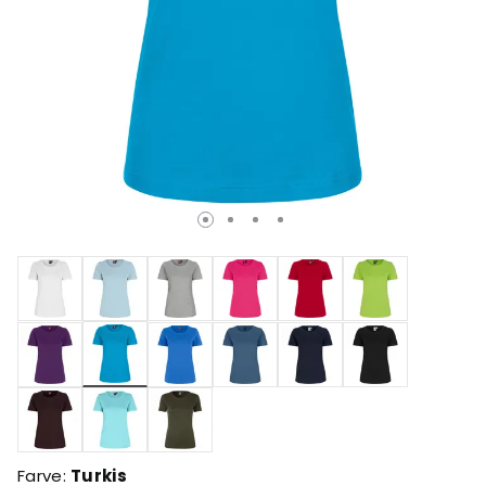
valgte
Farve:
Turkis