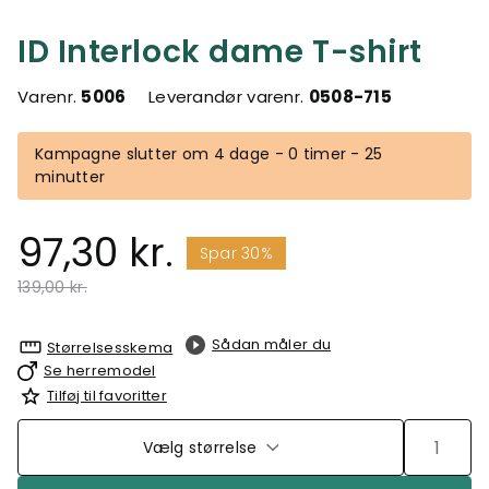
ID Interlock dame T-shirt
Varenr.
5006
Leverandør varenr.
0508-715
Kampagne slutter om 4 dage - 0 timer - 25
minutter
97,30 kr.
Spar 30%
Pris nedsat fra
til
139,00 kr.
Sådan måler du
Størrelsesskema
Se herremodel
Tilføj til favoritter
Vælg størrelse