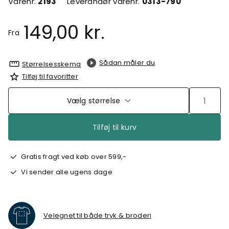
Varenr.
2193
Leverandør varenr.
0313-790
149,00 kr.
Fra
Sådan måler du
Størrelsesskema
Tilføj til favoritter
Vælg størrelse
Tilføj til kurv
Gratis fragt ved køb over 599,-
Vi sender alle ugens dage
Velegnet til både tryk & broderi