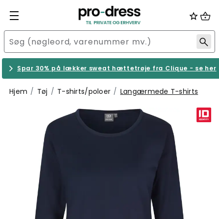
Spar 30% på lækker sweat hættetrøje fra Clique - se her
Hjem
Tøj
T-shirts/poloer
Langærmede T-shirts