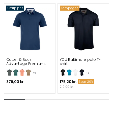
Skarp pris
Kampagne
Cutter & Buck
YOU Baltimore polo T-
Advantage Premium
shirt
Polo
+6
+3
379,00 kr.
175,20 kr.
Spar 20%
219,00 kr.