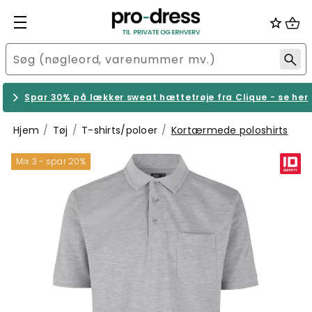
Spar 30% på lækker sweat hættetrøje fra Clique - se her
Hjem
Tøj
T-shirts/poloer
Kortærmede poloshirts
Mix 3 - spar 20%