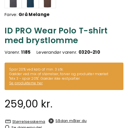
Farve:
Grå Melange
ID PRO Wear Polo T-shirt
med brystlomme
Varenr.
1185
Leverandør varenr.
0320-210
Spar 20% ved køb af min. 3 stk.
Gælder ved mix af størrelser, farver og produkter mærket
"Mix 3 - spar 20%". Gælder ikke restpartier.
Se produkterne her
.
259,00 kr.
Sådan måler du
Størrelsesskema
Se damemodel