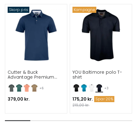
Skarp pris
Kampagne
Cutter & Buck
YOU Baltimore polo T-
Advantage Premium
shirt
Polo
+6
+3
379,00 kr.
175,20 kr.
Spar 20%
219,00 kr.