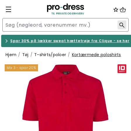
Spar 30% på lækker sweat hættetrøje fra Clique - se her
Hjem
Tøj
T-shirts/poloer
Kortærmede poloshirts
Mix 3 - spar 20%