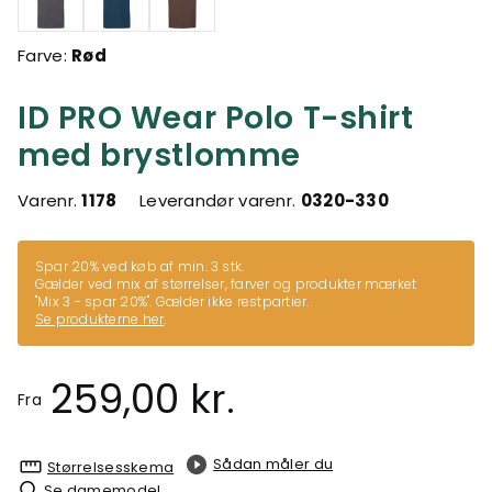
Farve:
Rød
ID PRO Wear Polo T-shirt
med brystlomme
Varenr.
1178
Leverandør varenr.
0320-330
Spar 20% ved køb af min. 3 stk.
Gælder ved mix af størrelser, farver og produkter mærket
"Mix 3 - spar 20%". Gælder ikke restpartier.
Se produkterne her
.
259,00 kr.
Fra
Sådan måler du
Størrelsesskema
Se damemodel