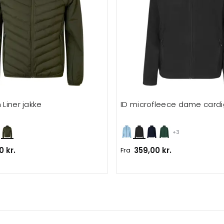
 Liner jakke
ID microfleece dame card
+3
0 kr.
359,00 kr.
Fra