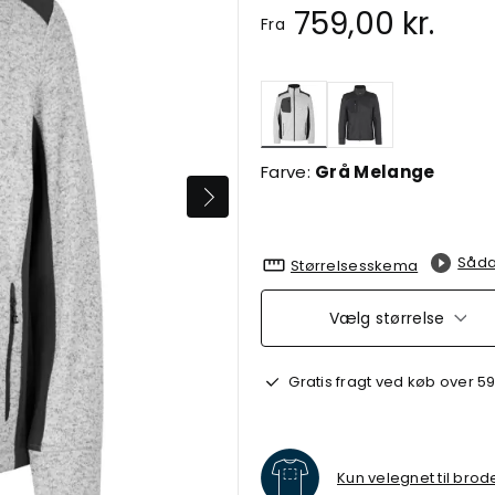
759,00 kr.
Fra
valgte
Farve:
Grå Melange
Såda
Størrelsesskema
Vælg størrelse
Gratis fragt ved køb over 59
Kun velegnet til brod