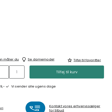
n måler du
Se damemodel
Tilføj til favoritter
Tilføj til kurv
9,-
Vi sender alle ugens dage
Kontakt vores erhvervssælger
eri
for tilbud