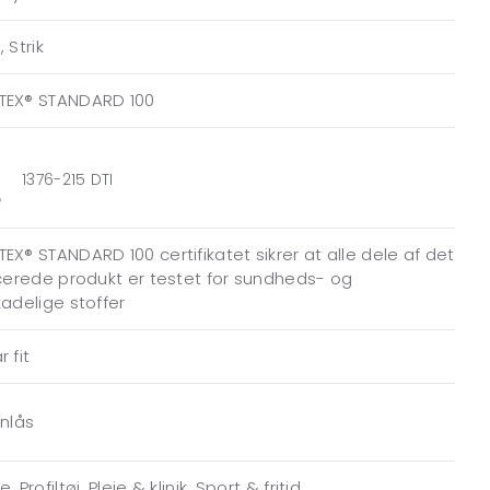
 Strik
TEX® STANDARD 100
1376-215 DTI
EX® STANDARD 100 certifikatet sikrer at alle dele af det
icerede produkt er testet for sundheds- og
kadelige stoffer
 fit
ynlås
, Profiltøj, Pleje & klinik, Sport & fritid