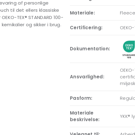
varing af personlige
h til det ellers klassiske
Materiale:
Fleece,
 er OEKO-TEX® STANDARD 100-
 kemikalier og sikker i brug.
Certificering:
OEKO-
Dokumentation:
OEKO-T
Ansvarlighed:
certif
miljøs
Pasform:
Regular
Materiale
YKK® l
beskrivelse:
Velegnet til:
Arbejde