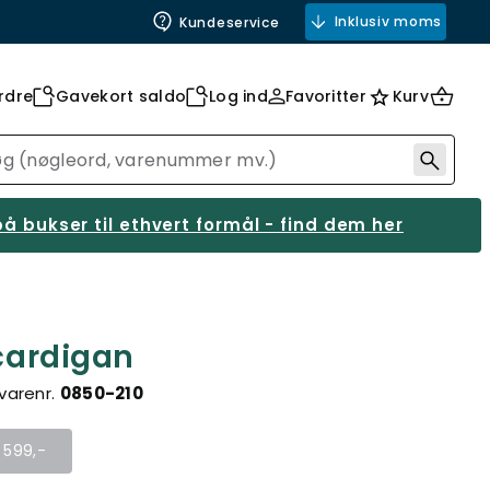
Inklusiv moms
Kundeservice
rdre
Gavekort saldo
Log ind
Favoritter
Kurv
å bukser til ethvert formål - find dem her
 cardigan
varenr.
0850-210
r 599,-