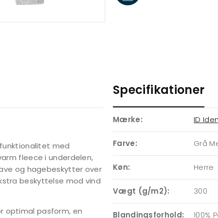
Specifikationer
Mærke:
ID Iden
Farve:
Grå M
 funktionalitet med
varm fleece i underdelen,
Køn:
Herre
krave og hagebeskytter over
kstra beskyttelse mod vind
Vægt (g/m2):
300
r optimal pasform, en
Blandingsforhold:
100% P