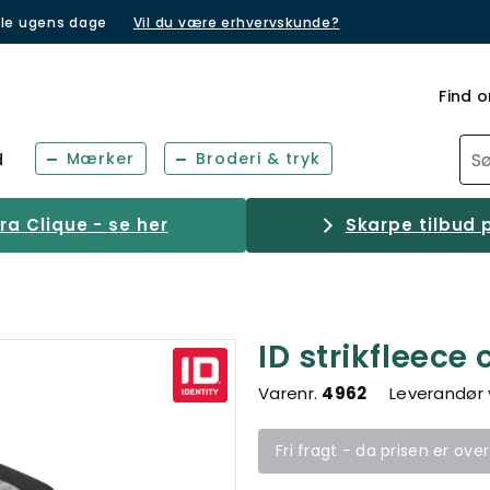
lle ugens dage
Vil du være erhvervskunde?
Find o
Mærker
Broderi & tryk
d
a Clique - se her
Skarpe tilbud p
ID strikfleece
Varenr.
4962
Leverandør 
Fri fragt - da prisen er ove