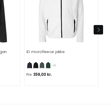
igan
ID microfleece jakke
ID 
+3
359,00 kr.
Fra
Fra