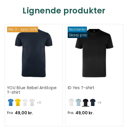
Lignende produkter
Mix 3 - spar 20%
Bestseller
Skarp pris
YOU Blue Rebel Antilope
ID Yes T-shirt
T-shirt
+11
+5
Fra
49,00 kr.
Fra
49,00 kr.