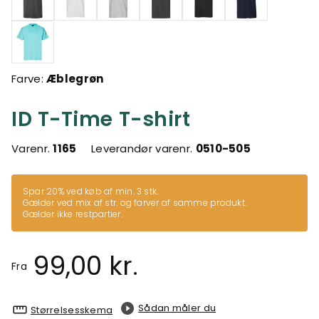
Farve:
Æblegrøn
ID T-Time T-shirt
Varenr.
1165
Leverandør varenr.
0510-505
Spar 20% ved køb af min. 3 stk.
Gælder ved mix af str. og farver af samme produkt.
Gælder ikke restpartier.
99,00 kr.
Fra
Sådan måler du
Størrelsesskema