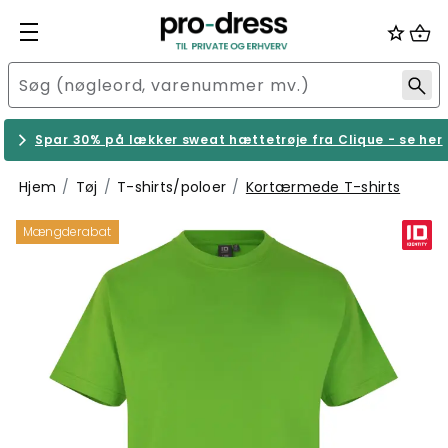
Spar 30% på lækker sweat hættetrøje fra Clique - se her
Hjem
Tøj
T-shirts/poloer
Kortærmede T-shirts
Mængderabat