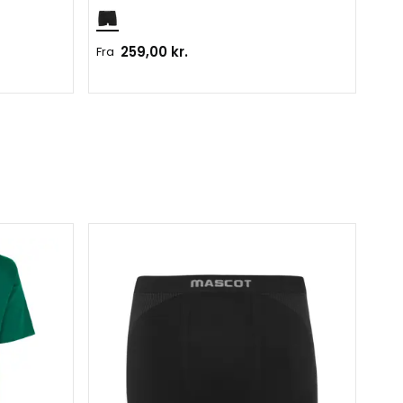
259,00 kr.
141
Fra
Mæ