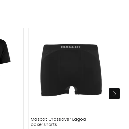
Ska
Mascot Crossover Lagoa
ID 
boxershorts