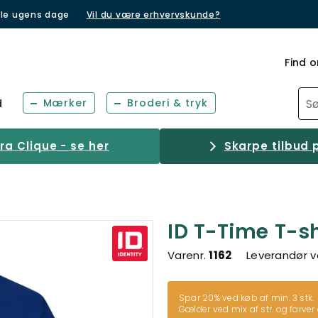
lle ugens dage
Vil du være erhvervskunde?
Find o
Mærker
Broderi & tryk
d
a Clique - se her
Skarpe tilbud p
ID T-Time T-sh
Varenr.
1162
Leverandør v
Spar 20% ved køb af min. 3 stk.
Gælder ved mix af str. og farver