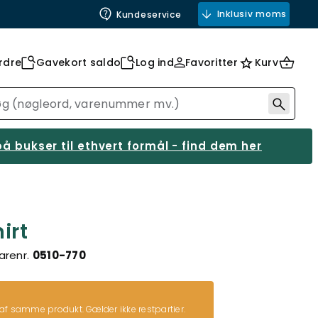
Inklusiv moms
Kundeservice
rdre
Gavekort saldo
Log ind
Favoritter
Kurv
å bukser til ethvert formål - find dem her
irt
arenr.
0510-770
 af samme produkt. Gælder ikke restpartier.