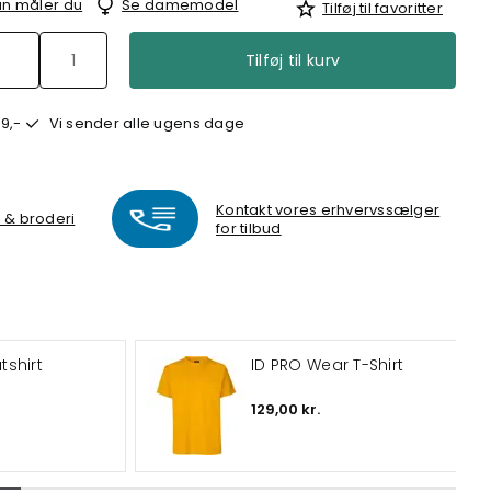
n måler du
Se damemodel
Tilføj til favoritter
Tilføj til kurv
9,-
Vi sender alle ugens dage
Kontakt vores erhvervssælger
k & broderi
for tilbud
shirt
ID PRO Wear T-Shirt
129,00 kr.