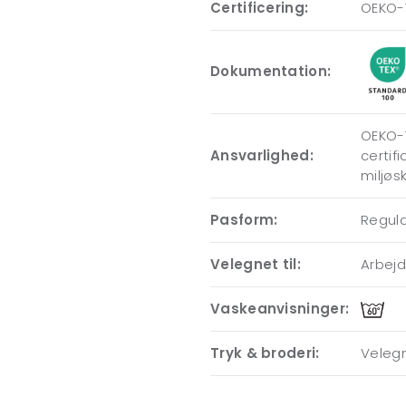
Certificering:
OEKO-
Dokumentation:
OEKO-T
Ansvarlighed:
certif
miljøs
Pasform:
Regular
Velegnet til:
Arbejde
Vaskeanvisninger:
Tryk & broderi:
Velegn