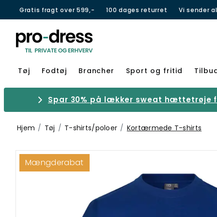
Gratis fragt over 599,-
100 dages returret
Vi sender a
Tøj
Fodtøj
Brancher
Sport og fritid
Tilbu
Spar 30% på lækker sweat hættetrøje fr
Hjem
Tøj
T-shirts/poloer
Kortærmede T-shirts
Mængderabat