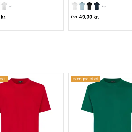
+11
+5
kr.
49,00 kr.
Fra
bat
Mængderabat