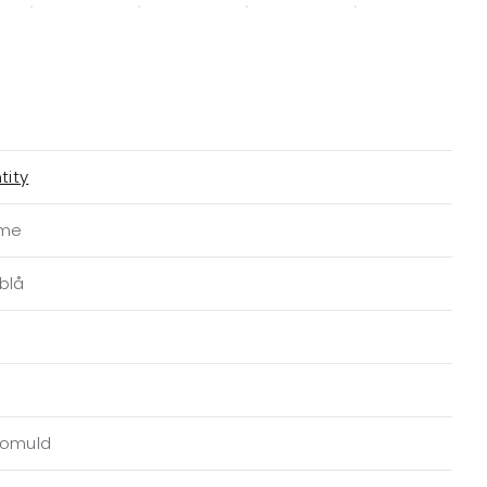
tity
ime
blå
Bomuld