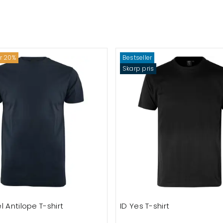
ar 20%
Bestseller
Skarp pris
l Antilope T-shirt
ID Yes T-shirt