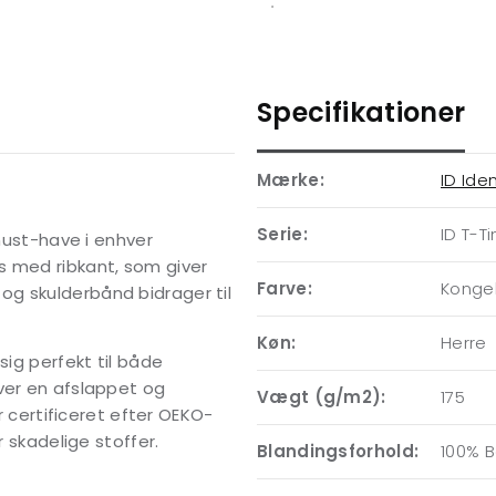
Specifikationer
Mærke:
ID Iden
Serie:
ID T-T
 must-have i enhver
s med ribkant, som giver
Farve:
Konge
g skulderbånd bidrager til
Køn:
Herre
sig perfekt til både
ver en afslappet og
Vægt (g/m2):
175
er certificeret efter OEKO-
r skadelige stoffer.
Blandingsforhold:
100% 