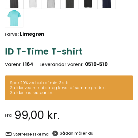
Farve:
Limegrøn
ID T-Time T-shirt
Varenr.
1164
Leverandør varenr.
0510-510
Spar 20% ved køb af min. 3 stk.
Gælder ved mix af str. og farver af samme produkt.
Gælder ikke restpartier.
99,00 kr.
Fra
Sådan måler du
Størrelsesskema