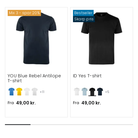
Mix 3 - spar 20%
Bestseller
Skarp pris
YOU Blue Rebel Antilope
ID Yes T-shirt
T-shirt
+11
+5
Fra
49,00 kr.
Fra
49,00 kr.