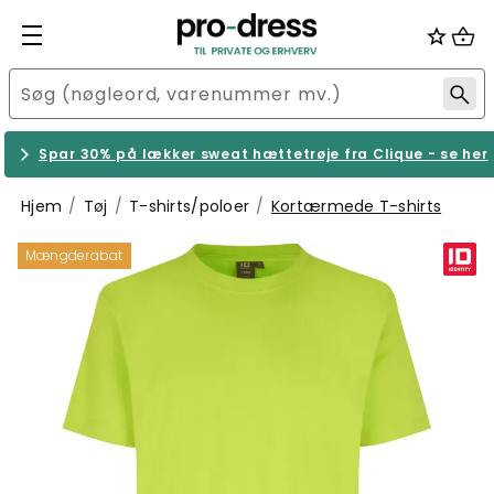
Spar 30% på lækker sweat hættetrøje fra Clique - se her
Hjem
Tøj
T-shirts/poloer
Kortærmede T-shirts
Mængderabat