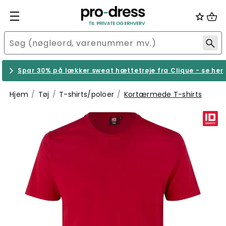
Spar 30% på lækker sweat hættetrøje fra Clique - se her
Hjem
Tøj
T-shirts/poloer
Kortærmede T-shirts