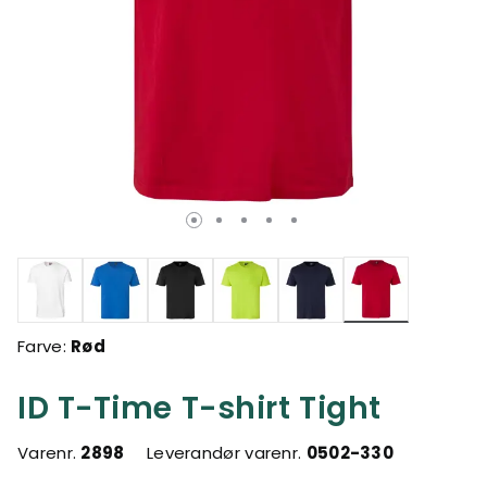
valgte
Farve:
Rød
ID T-Time T-shirt Tight
Varenr.
2898
Leverandør varenr.
0502-330