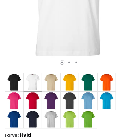
valgte
Farve:
Hvid