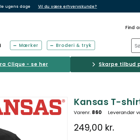
lle ugens dage
Vil du være erhvervskunde?
Find o
Mærker
Broderi & tryk
d
a Clique - se her
Skarpe tilbud p
Kansas T-shir
Varenr.
860
Leverandør v
249,00 kr.