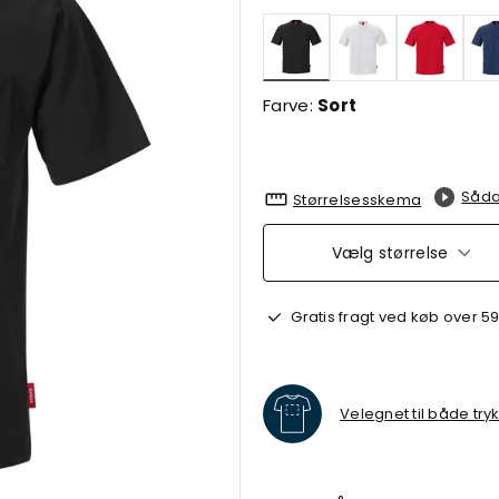
valgte
Farve:
Sort
Såda
Størrelsesskema
Vælg størrelse
Gratis fragt ved køb over 59
Velegnet til både try