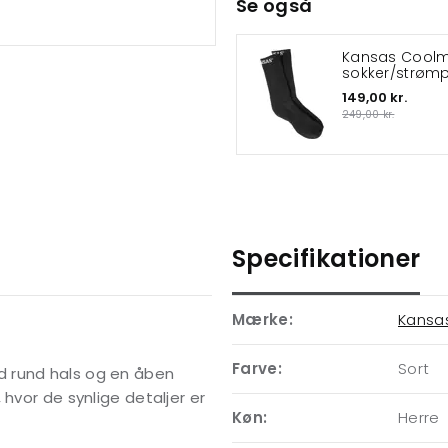
Se også
Kansas Cool
sokker/strøm
149,00 kr.
249,00 kr.
Specifikationer
Mærke:
Kansa
Farve:
Sort
d rund hals og en åben
hvor de synlige detaljer er
Køn:
Herre