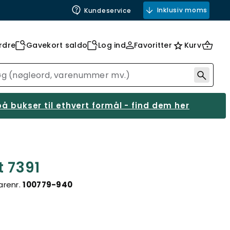
Inklusiv moms
Kundeservice
rdre
Gavekort saldo
Log ind
Favoritter
Kurv
å bukser til ethvert formål - find dem her
t 7391
arenr.
100779-940