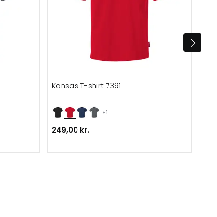
Kansas T-shirt 7391
Car
+1
249,00 kr.
206