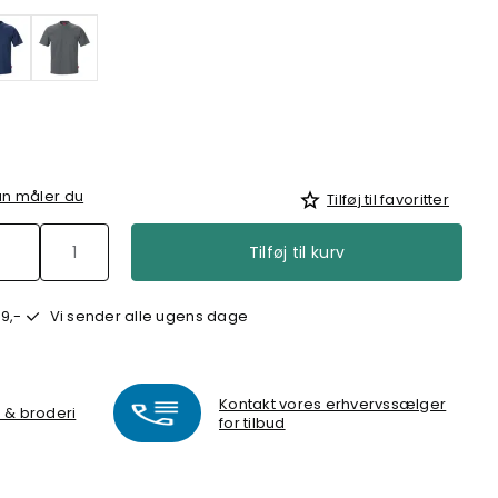
n måler du
Tilføj til favoritter
Tilføj til kurv
9,-
Vi sender alle ugens dage
Kontakt vores erhvervssælger
k & broderi
for tilbud