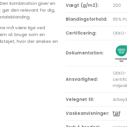
 Den kombination giver en
Vægt (g/m2):
200
 gør den relevant for dig,
rialeblanding.
Blandingsforhold:
65% P
rne må være lige ved
Certificering:
OEKO-T
nem at bruge som en
dstøjet, hvor der ønskes en
Dokumentation:
OEKO-T
Ansvarlighed:
certif
miljøs
Velegnet til:
Arbej
Vaskeanvisninger: