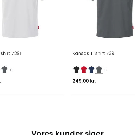
shirt 7391
Kansas T-shirt 7391
+1
+1
.
249,00 kr.
Vores kunder siger