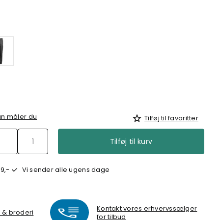
n måler du
Tilføj til favoritter
Tilføj til kurv
9,-
Vi sender alle ugens dage
Kontakt vores erhvervssælger
k & broderi
for tilbud