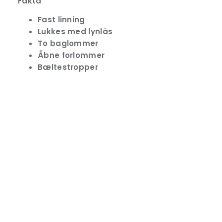
Fakta
Fast linning
Lukkes med lynlås
To baglommer
Åbne forlommer
Bæltestropper