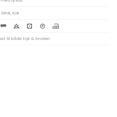
 med lynlås
 klinik, Kok
et til både tryk & broderi