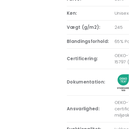
Køn:
Unisex
Vægt (g/m2):
245
Blandingsforhold:
65% P
OEKO-T
Certificering:
15797 
Dokumentation:
OEKO-T
Ansvarlighed:
certif
miljøs