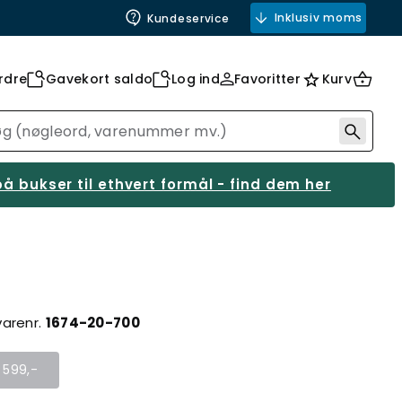
Inklusiv moms
Kundeservice
rdre
Gavekort saldo
Log ind
Favoritter
Kurv
å bukser til ethvert formål - find dem her
varenr.
1674-20-700
r 599,-