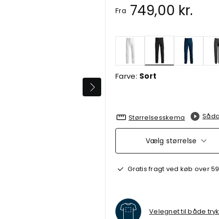
749,00 kr.
Fra
valgte
Farve:
Sort
Såda
Størrelsesskema
Vælg størrelse
Gratis fragt ved køb over 59
Velegnet til både try