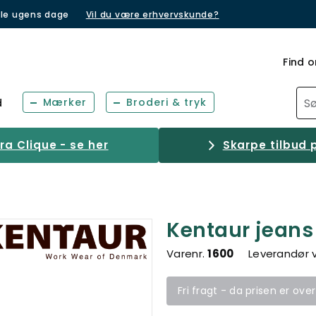
lle ugens dage
Vil du være erhvervskunde?
Find o
Mærker
Broderi & tryk
d
a Clique - se her
Skarpe tilbud p
Kentaur jeans
Varenr.
1600
Leverandør 
Fri fragt - da prisen er ove