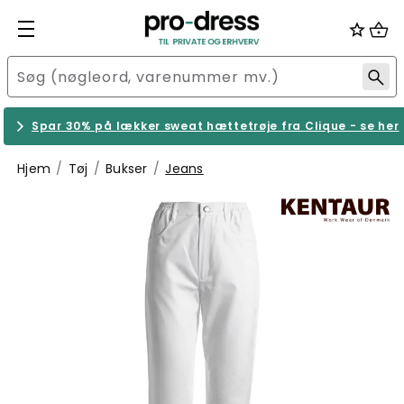
Spar 30% på lækker sweat hættetrøje fra Clique - se her
Hjem
Tøj
Bukser
Jeans