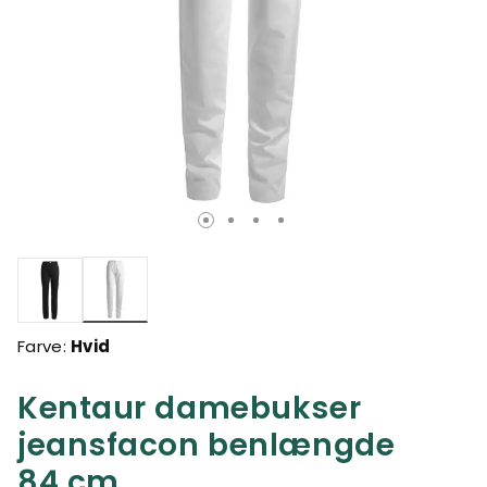
valgte
Farve:
Hvid
Kentaur damebukser
jeansfacon benlængde
84 cm