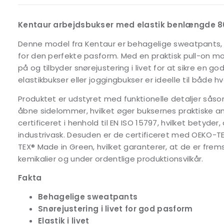
Kentaur arbejdsbukser med elastik benlængde 
Denne model fra Kentaur er behagelige sweatpants, d
for den perfekte pasform. Med en praktisk pull-on 
på og tilbyder snørejustering i livet for at sikre en g
elastikbukser eller joggingbukser er ideelle til både h
Produktet er udstyret med funktionelle detaljer så
åbne sidelommer, hvilket øger buksernes praktiske an
certificeret i henhold til EN ISO 15797, hvilket betyde
industrivask. Desuden er de certificeret med OEKO-
TEX® Made in Green, hvilket garanterer, at de er frems
kemikalier og under ordentlige produktionsvilkår.
Fakta
Behagelige sweatpants
Snørejustering i livet for god pasform
Elastik i livet