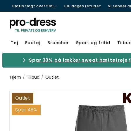
Gratis fragt over 599,-
100 dages returret
Vi sender a
Tøj
Fodtøj
Brancher
Sport og fritid
Tilbu
Spar 30% på lækker sweat hættetrøje fr
Hjem
Tilbud
Outlet
Outlet
Spar 45%