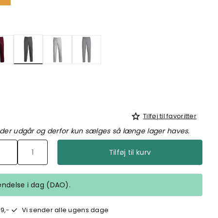
valgte
Tilføj til favoritter
 der udgår og derfor kun sælges så længe lager haves.
Tilføj til kurv
fsendelse i dag (DAO).
9,-
Vi sender alle ugens dage