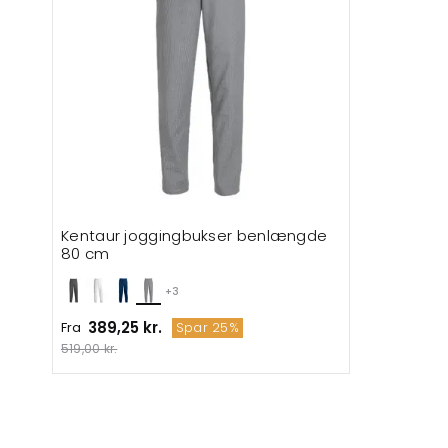
Kentaur joggingbukser benlængde
80 cm
+3
389,25 kr.
Fra
Spar 25%
519,00 kr.