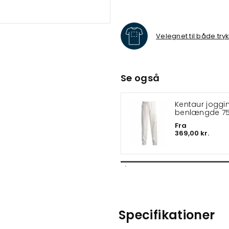
Velegnet til både try
Se også
Kentaur joggingbukser
benlængde 7
Fra
369,00 kr.
Specifikationer