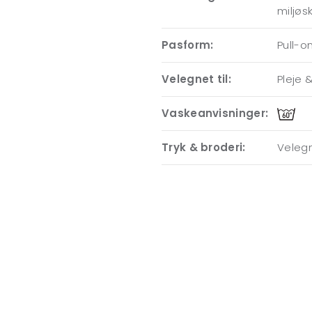
miljøs
Pasform:
Pull-o
Velegnet til:
Pleje &
Vaskeanvisninger:
Tryk & broderi:
Velegn