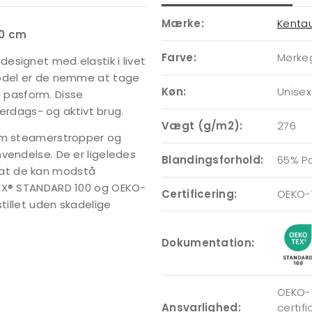
Mærke:
Kenta
80 cm
Farve:
Mørke
esignet med elastik i livet
model er de nemme at tage
Køn:
Unisex
od pasform. Disse
verdags- og aktivt brug.
Vægt (g/m2):
276
som steamerstropper og
vendelse. De er ligeledes
Blandingsforhold:
65% P
r, at de kan modstå
TEX® STANDARD 100 og OEKO-
Certificering:
OEKO-T
tillet uden skadelige
Dokumentation:
OEKO-T
Ansvarlighed:
certif