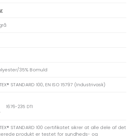
ur
grå
olyester/35% Bomuld
EX® STANDARD 100, EN ISO 15797 (Industrivask)
1676-235 DTI
EX® STANDARD 100 certifikatet sikrer at alle dele af det
icerede produkt er testet for sundheds- og