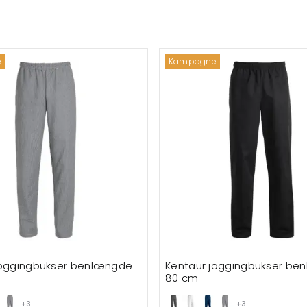
e
Kampagne
joggingbukser benlængde
Kentaur joggingbukser be
80 cm
+3
+3