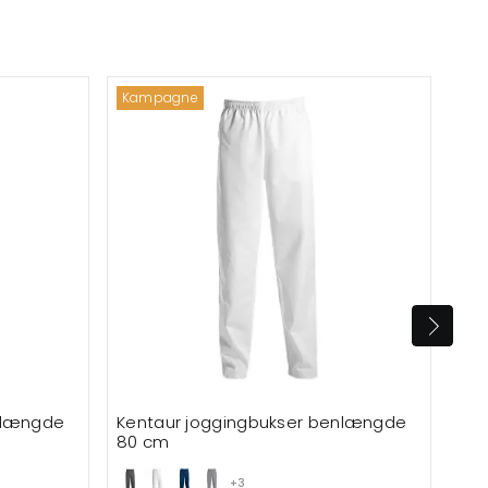
Kampagne
Bes
nlængde
Kentaur joggingbukser benlængde
80 cm
+3