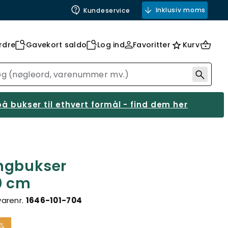
Inklusiv moms
Kundeservice
rdre
Gavekort saldo
Log ind
Favoritter
Kurv
å bukser til ethvert formål - find dem her
ingbukser
0 cm
varenr.
1646-101-704
5%