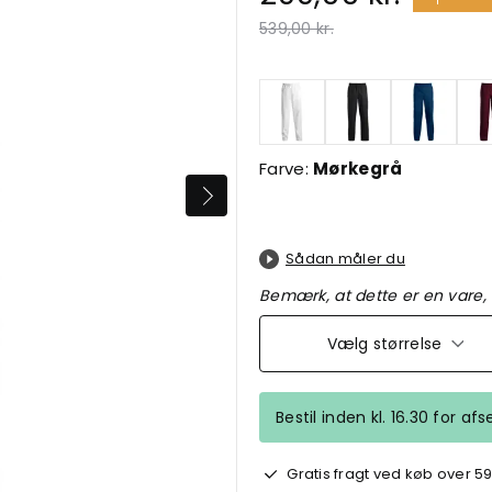
Pris nedsat fra
til
539,00 kr.
Farve:
Mørkegrå
Sådan måler du
Bemærk, at dette er en vare,
Vælg størrelse
Bestil inden kl. 16.30 for a
Gratis fragt ved køb over 59