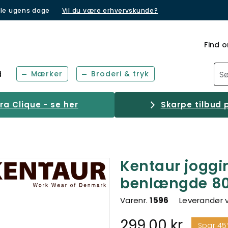
lle ugens dage
Vil du være erhvervskunde?
Find o
Mærker
Broderi & tryk
d
a Clique - se her
Skarpe tilbud p
Kentaur jogg
benlængde 8
Varenr.
1596
Leverandør 
299,00 kr.
Spar 4