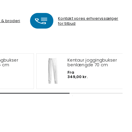
Kontakt vores erhvervssælger
k & broderi
for tilbud
Kentaur joggingbukser
5 cm
benlængde 70 cm
Fra
349,00 kr.