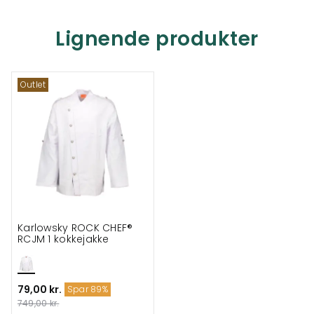
Lignende produkter
Outlet
Karlowsky ROCK CHEF®
RCJM 1 kokkejakke
79,00 kr.
Spar 89%
749,00 kr.