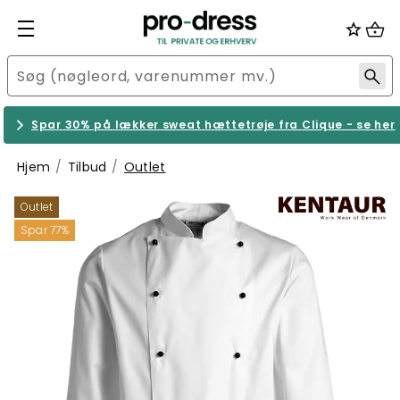
Spar 30% på lækker sweat hættetrøje fra Clique - se her
Hjem
Tilbud
Outlet
Outlet
Spar 77%