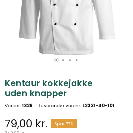
Kentaur kokkejakke
uden knapper
Varenr.
1328
Leverandør varenr.
L2331-40-101
79,00 kr.
Spar 77%
Pris nedsat fra
til