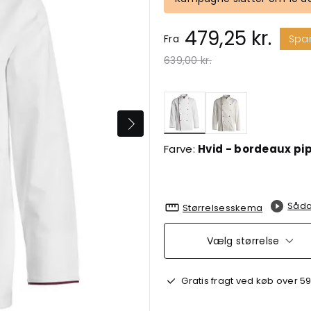
479,25 kr.
Fra
Spa
Pris nedsat fra
til
639,00 kr.
valgte
Farve:
Hvid - bordeaux pi
Såda
Størrelsesskema
Vælg størrelse
Gratis fragt ved køb over 59