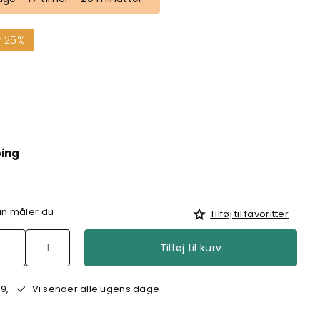
r 25%
ping
n måler du
Tilføj til favoritter
Tilføj til kurv
9,-
Vi sender alle ugens dage