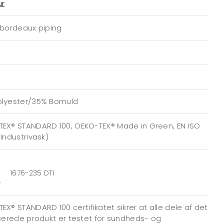
ur
 bordeaux piping
olyester/35% Bomuld
EX® STANDARD 100, OEKO-TEX® Made in Green, EN ISO
(Industrivask)
1676-235 DTI
EX® STANDARD 100 certifikatet sikrer at alle dele af det
icerede produkt er testet for sundheds- og