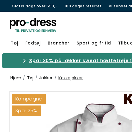
Gratis fragt over 599,-
100 dages returret
Vi sender a
Tøj
Fodtøj
Brancher
Sport og fritid
Tilbu
Spar 30% på lækker sweat hættetrøje fr
Hjem
Tøj
Jakker
Kokkejakker
Kampagne
Spar 25%