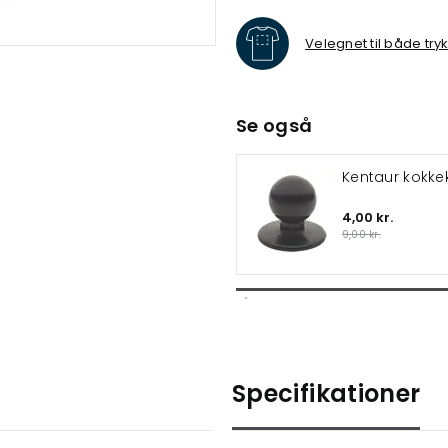
Velegnet til både try
Se også
Kentaur kokk
4,00 kr.
9,00 kr.
Specifikationer