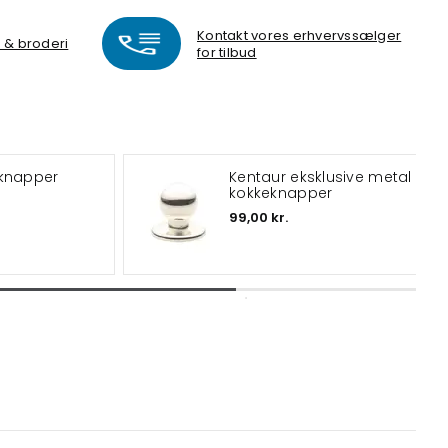
Kontakt vores erhvervssælger
k & broderi
for tilbud
eknapper
Kentaur eksklusive metal
kokkeknapper
99,00 kr.