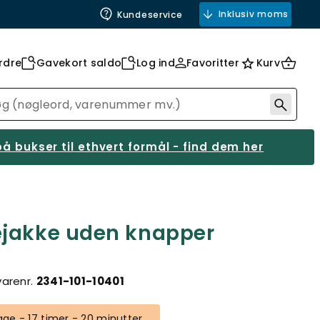
Inklusiv moms
Kundeservice
rdre
Gavekort saldo
Log ind
Favoritter
Kurv
å bukser til ethvert formål - find dem her
ejakke uden knapper
varenr.
2341-101-10401
ge - 17 timer - 20 minutter