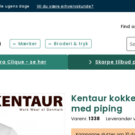
lle ugens dage
Vil du være erhvervskunde?
Find o
Mærker
Broderi & tryk
d
a Clique - se her
Skarpe tilbud p
Kentaur kokk
med piping
Varenr.
1338
Leverandør 
Kampagne slutter om 10 da