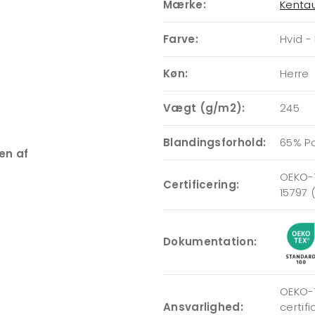
Mærke:
Kenta
Farve:
Hvid -
Køn:
Herre
Vægt (g/m2):
245
Blandingsforhold:
65% P
en af
OEKO-T
Certificering:
15797 
Dokumentation:
OEKO-T
Ansvarlighed:
certif