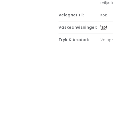
miljøs
Velegnet til:
Kok
Vaskeanvisninger:
Tryk & broderi:
Velegn