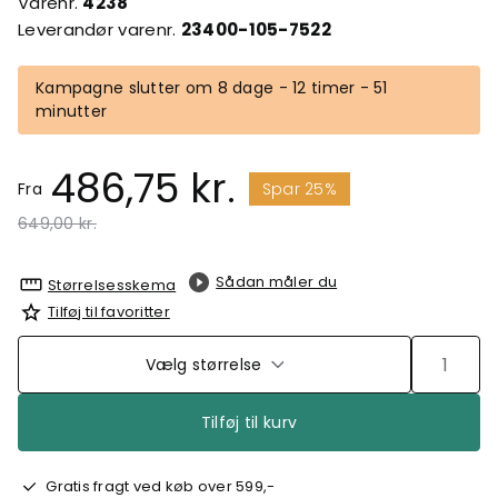
Varenr.
4238
Leverandør varenr.
23400-105-7522
Kampagne slutter om 8 dage - 12 timer - 51
minutter
486,75 kr.
Fra
Spar 25%
Pris nedsat fra
til
649,00 kr.
Sådan måler du
Størrelsesskema
Tilføj til favoritter
Vælg størrelse
Tilføj til kurv
Gratis fragt ved køb over 599,-