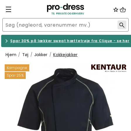
Spar 30% på lækker sweat hættetrøje fra Clique - se her
Hjem
Tøj
Jakker
Kokkejakker
Kampagne
Spar 25%