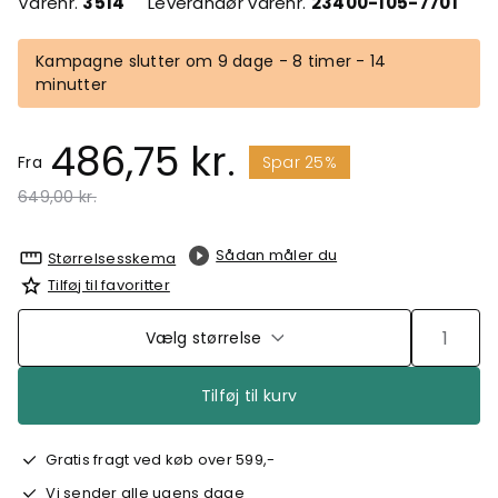
Varenr.
3514
Leverandør varenr.
23400-105-7701
Kampagne slutter om 9 dage - 8 timer - 14
minutter
486,75 kr.
Fra
Spar 25%
Pris nedsat fra
til
649,00 kr.
Sådan måler du
Størrelsesskema
Tilføj til favoritter
Vælg størrelse
Tilføj til kurv
Gratis fragt ved køb over 599,-
Vi sender alle ugens dage