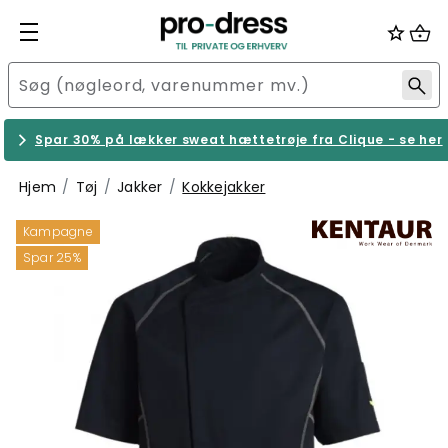
Spar 30% på lækker sweat hættetrøje fra Clique - se her
Hjem
Tøj
Jakker
Kokkejakker
Kampagne
Spar 25%