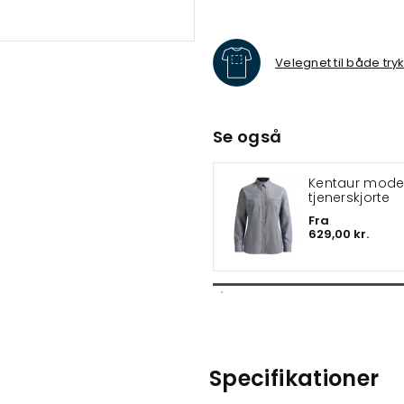
Velegnet til både try
Se også
Kentaur moder
tjenerskjorte
Fra
629,00 kr.
Specifikationer