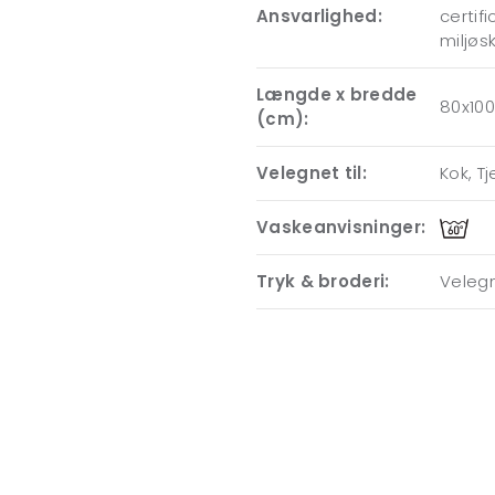
Ansvarlighed:
certif
miljøs
Længde x bredde
80x100
(cm):
Velegnet til:
Kok, T
Vaskeanvisninger:
Tryk & broderi:
Velegn