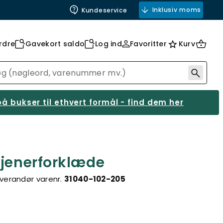
Inklusiv moms
Kundeservice
rdre
Gavekort saldo
Log ind
Favoritter
Kurv
å bukser til ethvert formål - find dem her
tjenerforklæde
verandør varenr.
31040-102-205