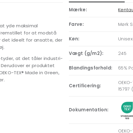
Mærke:
Kenta
Farve:
Mørk 
l at yde maksimal
 Fremstillet for at modstå
Køn:
Unisex
 det ideelt for ansatte, der
j.
Vægt (g/m2):
245
tyder, at det tåler industri-
d. Derudover er produktet
Blandingsforhold:
65% P
g OEKO-TEX® Made in Green,
er.
OEKO-T
Certificering:
15797 
Dokumentation:
OEKO-T