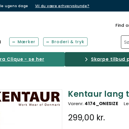
lle ugens dage
Vil du være erhvervskunde?
Find o
Mærker
Broderi & tryk
d
a Clique - se her
Skarpe tilbud p
Kentaur lang 
Varenr.
4174_ONESIZE
Le
299,00 kr.