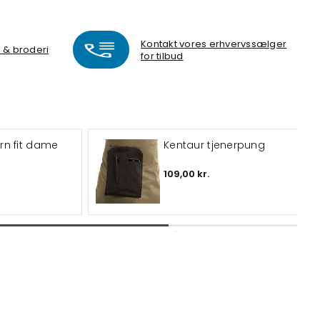
Kontakt vores erhvervssælger
k & broderi
for tilbud
n fit dame
Kentaur tjenerpung
109,00 kr.