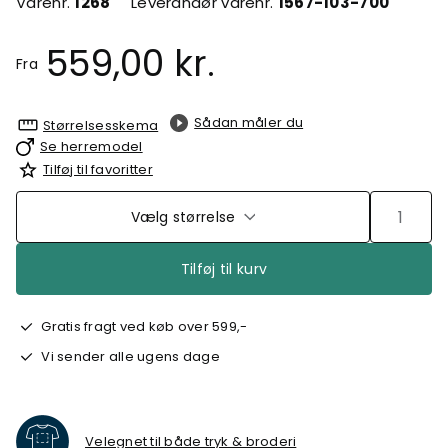
Varenr.
1268
Leverandør varenr.
1567-103-700
559,00 kr.
Fra
Sådan måler du
Størrelsesskema
Se herremodel
Tilføj til favoritter
Vælg størrelse
Tilføj til kurv
Gratis fragt ved køb over 599,-
Vi sender alle ugens dage
Velegnet til både tryk & broderi