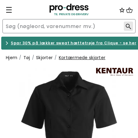
Spar 30% på lækker sweat hættetrøje fra Clique - se her
Hjem
Tøj
Skjorter
Kortærmede skjorter