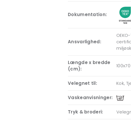
Dokumentation:
OEKO-T
Ansvarlighed:
certif
miljøs
Længde x bredde
100x70
(cm):
Velegnet til:
Kok, T
Vaskeanvisninger:
Tryk & broderi:
Velegn