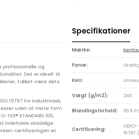
Specifikationer
Mærke:
Kenta
Farve:
Grafit
 professionelle og
nalitet. Det er ideelt til
Køn:
Unisex
økkener, takket være dets
Vægt (g/m2):
245
SO 15797 for industrivask,
cesser uden at miste form
Blandingsforhold:
65% P
OEKO-TEX® STANDARD 100,
 at indeholde skadelige
OEKO-T
Certificering:
reen-certificeringen et
15797 