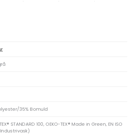
ur
grå
olyester/35% Bomuld
EX® STANDARD 100, OEKO-TEX® Made in Green, EN ISO
(Industrivask)