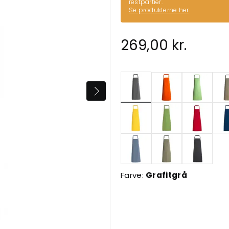
restpartier.
Se produkterne her
.
269,00 kr.
valgte
Farve:
Grafitgrå