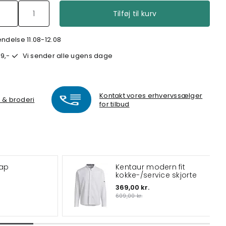
Tilføj til kurv
endelse 11.08-12.08
9,-
Vi sender alle ugens dage
Kontakt vores erhvervssælger
k & broderi
for tilbud
Cap
Kentaur modern fit
kokke-/service skjorte
369,00 kr.
609,00 kr.