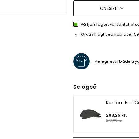
ONESIZE
På fjernlager, Forventet afs
Gratis fragt ved køb over 59
Velegnet til både try
Se også
Kentaur Flat 
209,25 kr.
279,00 kr.