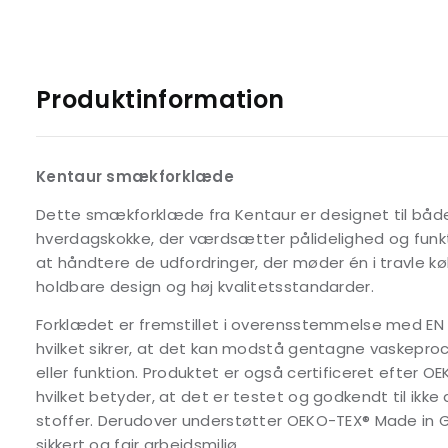
Produktinformation
Kentaur smækforklæde
Dette smækforklæde fra Kentaur er designet til både
hverdagskokke, der værdsætter pålidelighed og funktio
at håndtere de udfordringer, der møder én i travle k
holdbare design og høj kvalitetsstandarder.
Forklædet er fremstillet i overensstemmelse med EN I
hvilket sikrer, at det kan modstå gentagne vaskepro
eller funktion. Produktet er også certificeret efter 
hvilket betyder, at det er testet og godkendt til ikke
stoffer. Derudover understøtter OEKO-TEX® Made in G
sikkert og fair arbejdsmiljø.