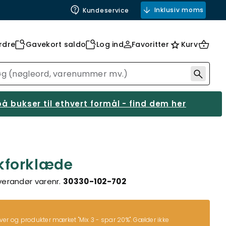
Inklusiv moms
Kundeservice
rdre
Gavekort saldo
Log ind
Favoritter
Kurv
å bukser til ethvert formål - find dem her
kforklæde
verandør varenr.
30330-102-702
rver og produkter mærket "Mix 3 - spar 20%". Gælder ikke