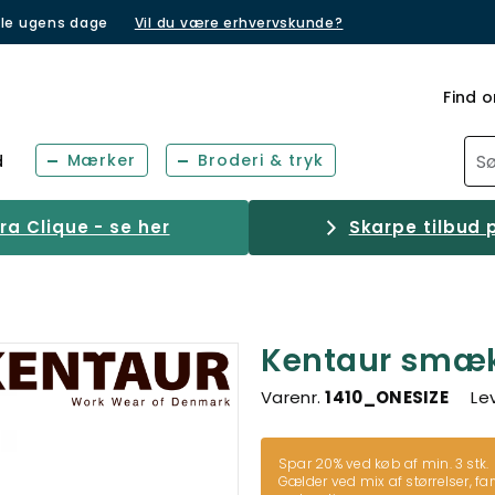
lle ugens dage
Vil du være erhvervskunde?
Find o
Mærker
Broderi & tryk
d
a Clique - se her
Skarpe tilbud p
Kentaur smæ
Varenr.
1410_ONESIZE
Le
Spar 20% ved køb af min. 3 stk.
Gælder ved mix af størrelser, fa