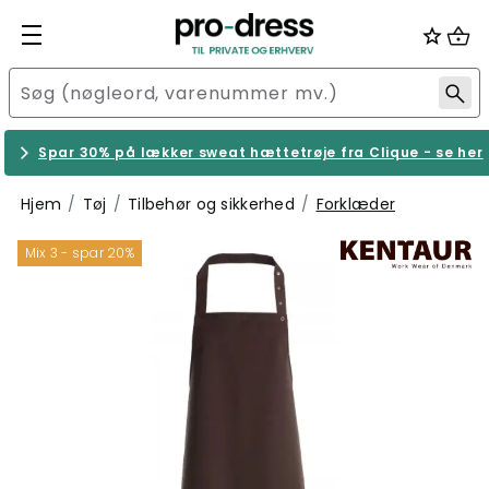
Spar 30% på lækker sweat hættetrøje fra Clique - se her
Hjem
Tøj
Tilbehør og sikkerhed
Forklæder
Mix 3 - spar 20%