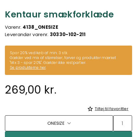
Kentaur smækforklæde
Varenr.
4138_ONESIZE
Leverandør varenr.
30330-102-211
Spar 20% ved køb af min. 3 stk.
Gælder ved mix af størrelser, farver og produkter mærket
"Mix 3 - spar 20%". Gælder ikke restpartier.
Se produkterne her
.
269,00 kr.
Tilføj til favoritter
ONESIZE