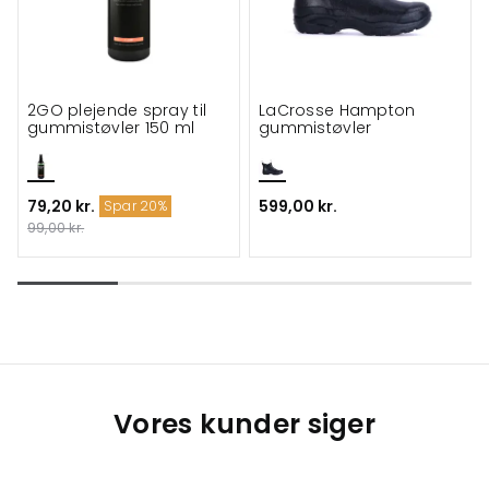
2GO plejende spray til
LaCrosse Hampton
gummistøvler 150 ml
gummistøvler
79,20 kr.
599,00 kr.
Spar 20%
99,00 kr.
Vores kunder siger