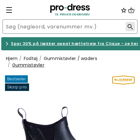
Spar 30% på lækker sweat hættetrøje fra Clique - se her
Hjem
Fodtøj
Gummistøvler / waders
Gummistøvler
Bestseller
Skarp pris