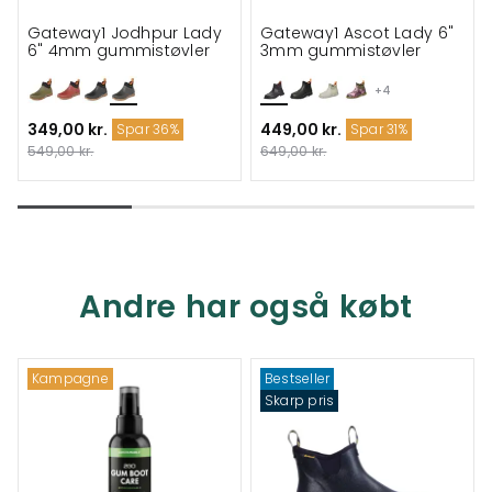
Gateway1 Jodhpur Lady
Gateway1 Ascot Lady 6"
6" 4mm gummistøvler
3mm gummistøvler
+4
349,00 kr.
449,00 kr.
Spar 36%
Spar 31%
549,00 kr.
649,00 kr.
Andre har også købt
Kampagne
Bestseller
Skarp pris