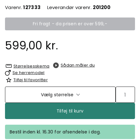
Varenr.
127333
Leverandør varenr.
201200
Fri fragt - da prisen er over 599,-
599,00 kr.
Sådan måler du
Størrelsesskema
Se herremodel
Tilføj til favoritter
Vælg størrelse
Tilføj til kurv
Bestil inden kl. 16.30 for afsendelse i dag.