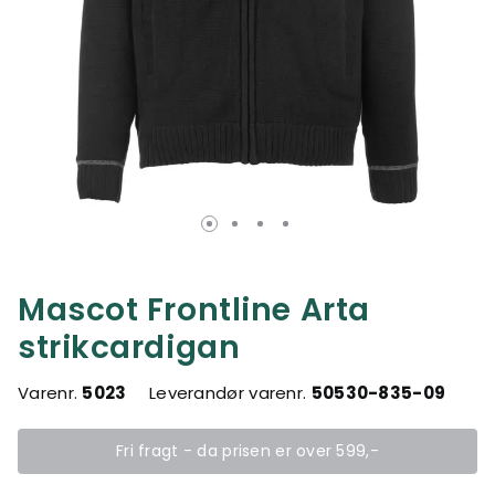
Mascot Frontline Arta
strikcardigan
Varenr.
5023
Leverandør varenr.
50530-835-09
Fri fragt - da prisen er over 599,-