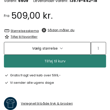
Varenr.
5609
Leverandør varenr.
13579-442-18
509,00 kr.
Fra
Sådan måler du
Størrelsesskema
Tilføj til favoritter
Vælg størrelse
Tilføj til kurv
Gratis fragt ved køb over 599,-
Vi sender alle ugens dage
Velegnet til både tryk & broderi