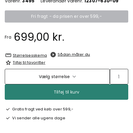
Varenr.
3495
Leverandør varenr.
12307-630-09
Fri fragt - da prisen er over 599,-
699,00 kr.
Fra
Sådan måler du
Størrelsesskema
Tilføj til favoritter
Vælg størrelse
Tilføj til kurv
Gratis fragt ved køb over 599,-
Vi sender alle ugens dage