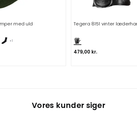
ømper med uld
Tegera 8151 vinter læderha
+1
479,00 kr.
Vores kunder siger