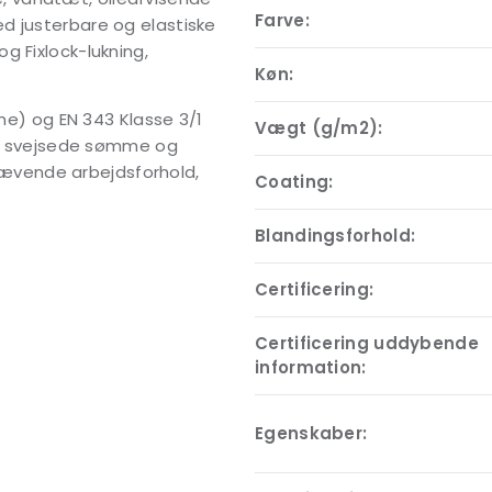
Farve:
d justerbare og elastiske
g Fixlock-lukning,
Køn:
mme) og EN 343 Klasse 3/1
Vægt (g/m2):
Med svejsede sømme og
 krævende arbejdsforhold,
Coating:
Blandingsforhold:
Certificering:
Certificering uddybende
information:
Egenskaber: