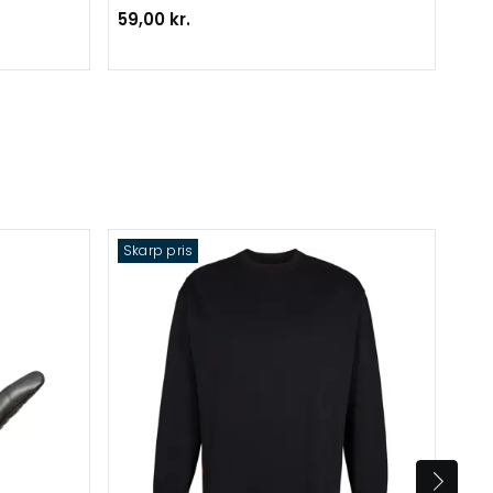
59,00 kr.
176
Skarp pris
Ska