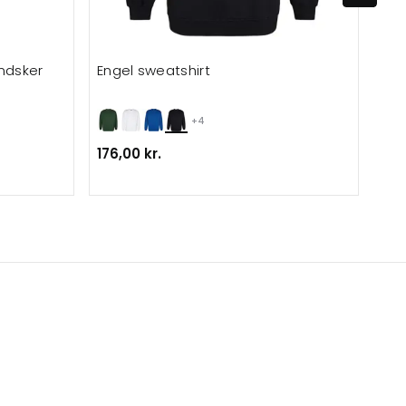
ndsker
Engel sweatshirt
Eng
+4
176,00 kr.
176