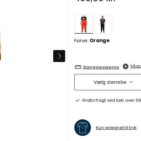
valgte
Farve:
Orange
Såda
Størrelsesskema
Vælg størrelse
Gratis fragt ved køb over 59
Kun velegnet til tryk