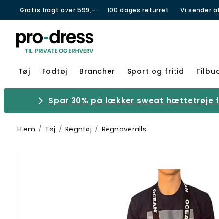
Gratis fragt over 599,-
100 dages returret
Vi sender a
Tøj
Fodtøj
Brancher
Sport og fritid
Tilbu
Spar 30% på lækker sweat hættetrøje fr
Hjem
Tøj
Regntøj
Regnoveralls