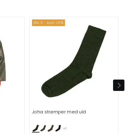
Mix 3 - spar 20%
Ska
Joha strømper med uld
Eng
+1