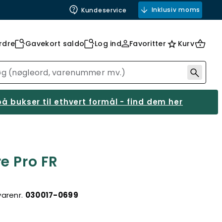
Inklusiv moms
Kundeservice
rdre
Gavekort saldo
Log ind
Favoritter
Kurv
å bukser til ethvert formål - find dem her
e Pro FR
varenr.
030017-0699