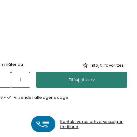
n måler du
Tilføj til favoritter
Tilføj til kurv
9,-
Vi sender alle ugens dage
Kontakt vores erhvervssælger
for tilbud