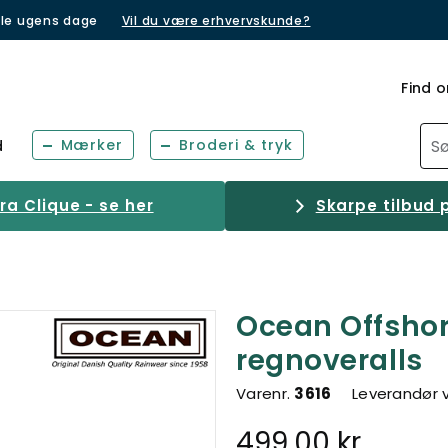
lle ugens dage
Vil du være erhvervskunde?
Find o
Mærker
Broderi & tryk
d
a Clique - se her
Skarpe tilbud p
Ocean Offshor
regnoveralls
Varenr.
3616
Leverandør 
499,00 kr.