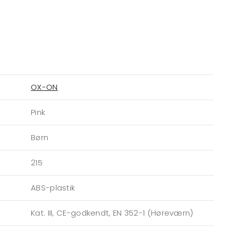
OX-ON
Pink
Børn
215
ABS-plastik
Kat. III, CE-godkendt, EN 352-1 (Høreværn)