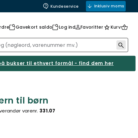
Inklusiv moms
Kundeservice
rdre
Gavekort saldo
Log ind
Favoritter
Kurv
å bukser til ethvert formål - find dem her
n til børn
verandør varenr.
331.07