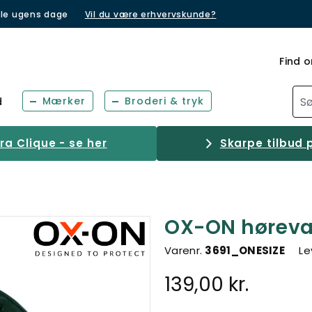
lle ugens dage
Vil du være erhvervskunde?
Find o
Mærker
Broderi & tryk
d
a Clique - se her
Skarpe tilbud p
OX-ON hørevær
Varenr.
3691_ONESIZE
Le
139,00 kr.