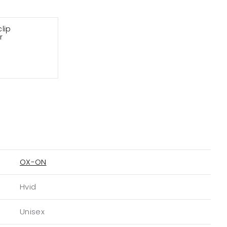
lip
r
OX-ON
Hvid
Unisex