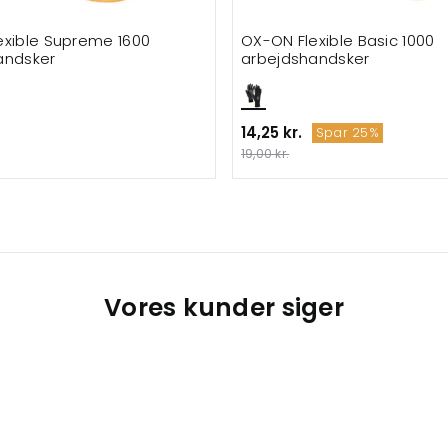
exible Supreme 1600
OX-ON Flexible Basic 1000
andsker
arbejdshandsker
14,25 kr.
Spar 25%
19,00 kr.
Vores kunder siger