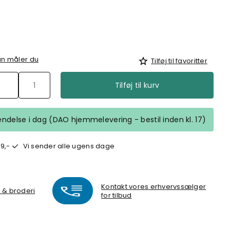
n måler du
Tilføj til favoritter
Tilføj til kurv
fsendelse i dag (DAO hjemmelevering - bestil inden kl. 17)
9,-
Vi sender alle ugens dage
Kontakt vores erhvervssælger
k & broderi
for tilbud