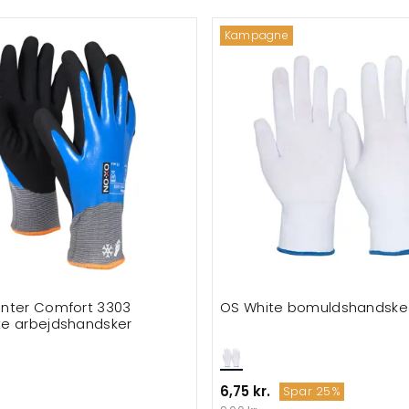
Kampagne
nter Comfort 3303
OS White bomuldshandske
e arbejdshandsker
6,75 kr.
Spar 25%