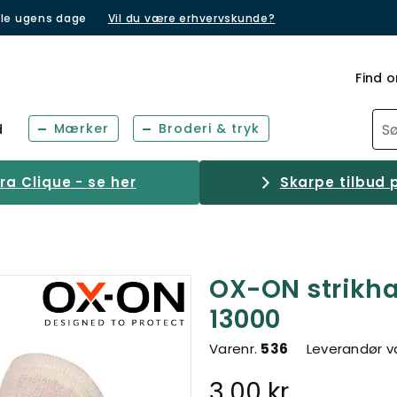
lle ugens dage
Vil du være erhvervskunde?
Find o
Mærker
Broderi & tryk
d
a Clique - se her
Skarpe tilbud p
OX-ON strikha
13000
Varenr.
536
Leverandør v
3,00 kr.