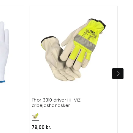
Mæ
Thor 3310 driver HI-VIZ
Por
arbejdshandsker
79,00 kr.
6,0