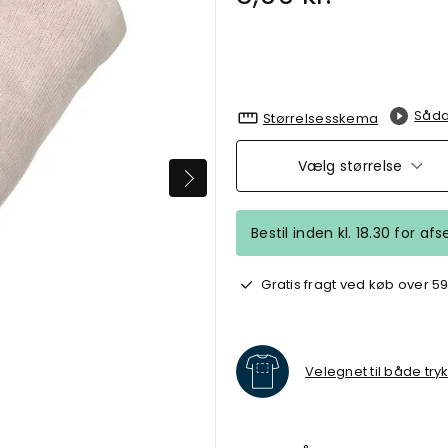
Såda
Størrelsesskema
Vælg størrelse
Bestil inden kl. 18.30 for a
Gratis fragt ved køb over 59
Velegnet til både try