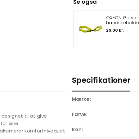
Se også
OX-ON Glove c
handskeholde
29,00 kr.
Specifikationer
Mærke:
Farve:
designet til at give
for sine
Køn:
aksimerer komfortniveauet