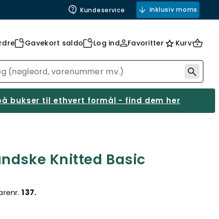
Inklusiv moms
Kundeservice
rdre
Gavekort saldo
Log ind
Favoritter
Kurv
å bukser til ethvert formål - find dem her
ndske Knitted Basic
arenr.
137.