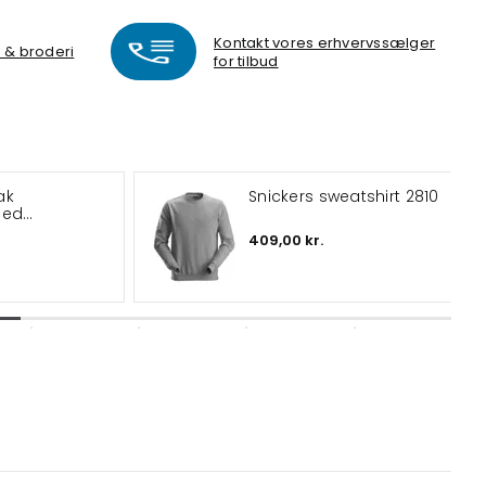
Kontakt vores erhvervssælger
k & broderi
for tilbud
ak
Snickers sweatshirt 2810
med
409,00 kr.