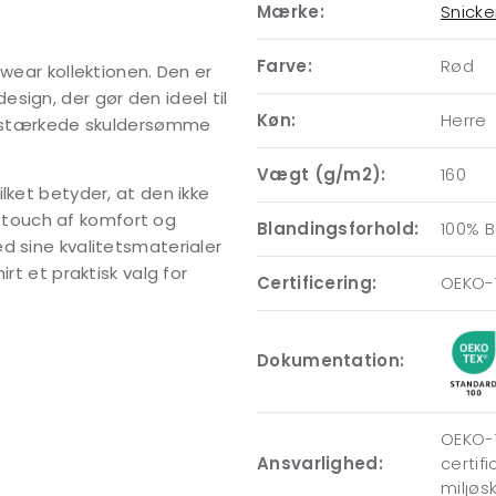
Mærke:
Snick
Farve:
Rød
kwear kollektionen. Den er
sign, der gør den ideel til
Køn:
Herre
Forstærkede skuldersømme
Vægt (g/m2):
160
lket betyder, at den ikke
et touch af komfort og
Blandingsforhold:
100% 
d sine kvalitetsmaterialer
rt et praktisk valg for
Certificering:
OEKO-
Dokumentation:
OEKO-T
Ansvarlighed:
certif
miljøs