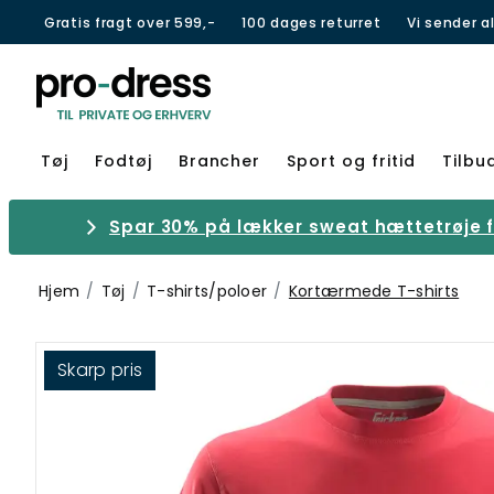
Gratis fragt over 599,-
100 dages returret
Vi sender a
Tøj
Fodtøj
Brancher
Sport og fritid
Tilbu
Spar 30% på lækker sweat hættetrøje fr
Hjem
Tøj
T-shirts/poloer
Kortærmede T-shirts
Skarp pris