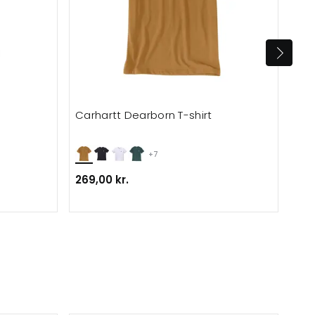
Carhartt Dearborn T-shirt
ID 
+7
269,00 kr.
99,