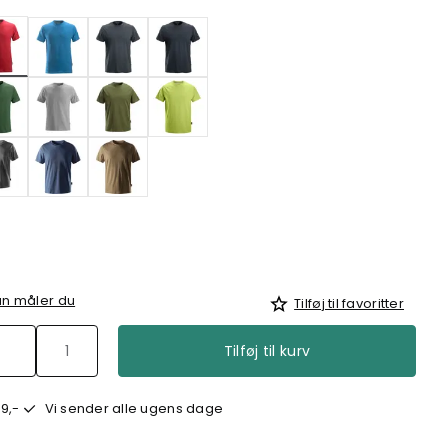
valgte
n måler du
Tilføj til favoritter
Tilføj til kurv
9,-
Vi sender alle ugens dage