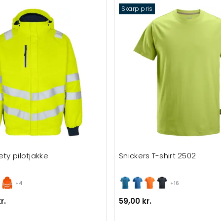
Skarp pris
ety pilotjakke
Snickers T-shirt 2502
+4
+16
r.
59,00 kr.