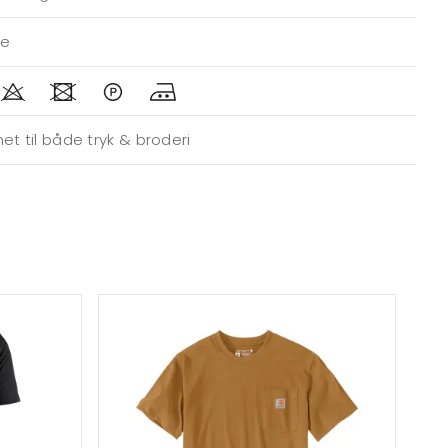
de
et til både tryk & broderi
Mæ