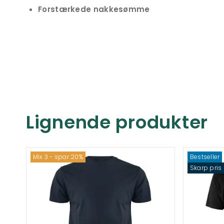
Forstærkede nakkesømme
Lignende produkter
Mix 3 - spar 20%
Bestseller
Skarp pris