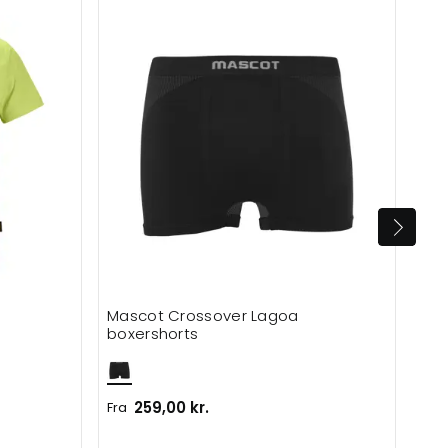
Mascot Crossover Lagoa
Eng
boxershorts
259,00 kr.
1.3
Fra