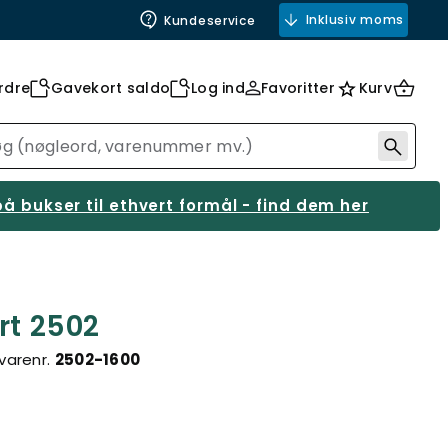
Inklusiv moms
Kundeservice
rdre
Gavekort saldo
Log ind
Favoritter
Kurv
å bukser til ethvert formål - find dem her
rt 2502
varenr.
2502-1600