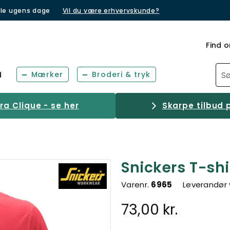
lle ugens dage
Vil du være erhvervskunde?
Find o
Mærker
Broderi & tryk
d
a Clique - se her
Skarpe tilbud p
Snickers T-shi
Varenr.
6965
Leverandør 
73,00 kr.