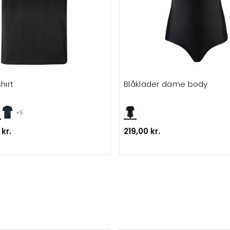
hirt
Blåkläder dame body
+5
kr.
219,00 kr.