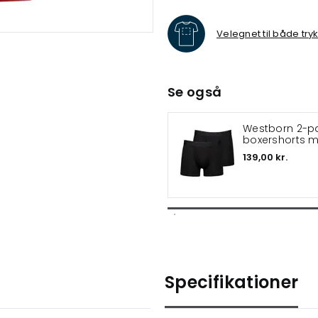
Velegnet til både try
Se også
Westborn 2-p
boxershorts 
bambus
139,00 kr.
Specifikationer