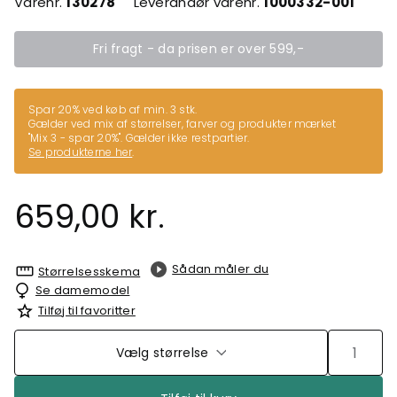
Varenr.
130278
Leverandør varenr.
1000332-001
Fri fragt - da prisen er over 599,-
Spar 20% ved køb af min. 3 stk.
Gælder ved mix af størrelser, farver og produkter mærket
"Mix 3 - spar 20%". Gælder ikke restpartier.
Se produkterne her
.
659,00 kr.
Sådan måler du
Størrelsesskema
Se damemodel
Tilføj til favoritter
Vælg størrelse