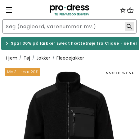
Spar 30% på lækker sweat hættetrøje fra Clique - se her
Hjem
Tøj
Jakker
Fleecejakker
Mix 3 - spar 20%