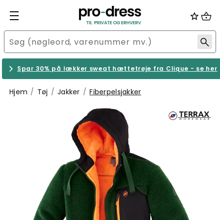
Spar 30% på lækker sweat hættetrøje fra Clique - se her
Hjem
Tøj
Jakker
Fiberpelsjakker