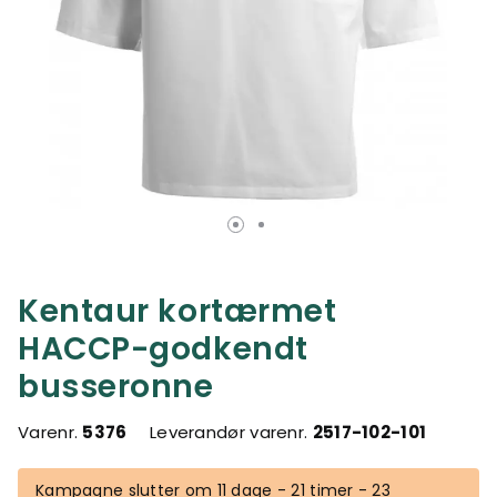
Kentaur kortærmet
HACCP-godkendt
busseronne
Varenr.
5376
Leverandør varenr.
2517-102-101
Kampagne slutter om 11 dage - 21 timer - 23