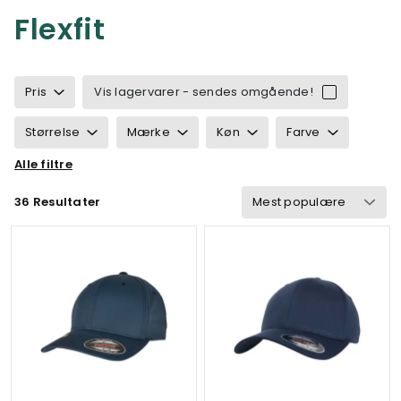
Flexfit
Pris
Vis lagervarer - sendes omgående!
Størrelse
Mærke
Køn
Farve
Alle filtre
Ansvarlighed
Egenskaber
Velegnet til
36 Resultater