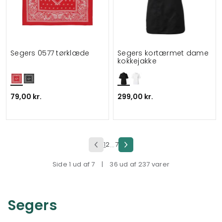
Segers 0577 tørklæde
Segers kortærmet dame
kokkejakke
79,00 kr.
299,00 kr.
1
2
7
...
Side 1 ud af 7
|
36 ud af 237 varer
Segers