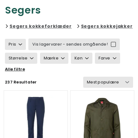
Segers
Filtrér efter category: 
Fi
Segers kokkeforklæder
Segers kokkejakker
Pris
Vis lagervarer - sendes omgående!
Størrelse
Mærke
Køn
Farve
Alle filtre
Ansvarlighed
Egenskaber
Certificering
237 Resultater
Vægt
Funktionalitet
Detaljer
Velegnet til