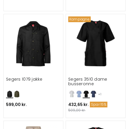
Kampagne
Segers 1079 jakke
Segers 3510 dame
busseronne
+1
599,00 kr.
432,65 kr.
Spar 15%
509,00 kr.