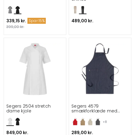
339,15 kr.
489,00 kr.
Spar 15%
399,00 kr.
Segers 2504 stretch
Segers 4579
dame kjole
smækforklæde med
lomme
+8
849,00 kr.
289,00 kr.