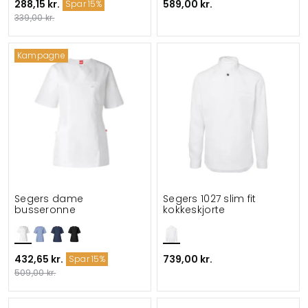
288,15 kr.
589,00 kr.
Spar 15%
339,00 kr.
Kampagne
Segers dame
Segers 1027 slim fit
busseronne
kokkeskjorte
432,65 kr.
739,00 kr.
Spar 15%
509,00 kr.