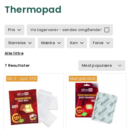
Thermopad
Pris
Vis lagervarer - sendes omgående!
Størrelse
Mærke
Køn
Farve
Alle filtre
Egenskaber
Velegnet til
7 Resultater
Mix 3 - spar 20%
Mængderabat